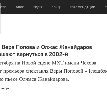
ОСТИ
БЛОГ
ГИДЫ
БЛИЦ
РЕКОМЕНДАЦИИ
 Вера Попова и Олжас Жанайдаров
ашают вернуться в 2002-й
октября на Новой сцене МХТ имени Чехова
т премьера спектакля Веры Поповой «Флешбэ
по пьесе Олжаса Жанайдарова.
ентября