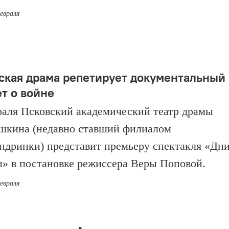
февраля
ская драма репетирует документальный
ет о войне
раля Псковский академический театр драмы
шкина (недавно ставший филиалом
ндринки) представит премьеру спектакля «Дн
» в постановке режиссера Веры Поповой.
февраля