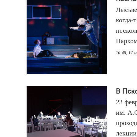
Лысьве
когда-т
нескол
Пархом
10:48, 17 
В Пск
23 фев
им. А.
проход
лекции