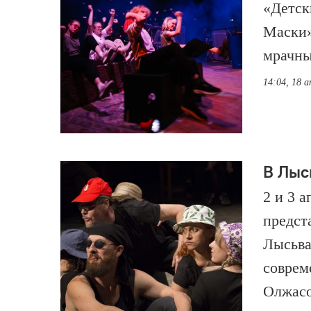
«Детск
Маски»
мрачны
14:04, 18 а
В Лыс
2 и 3 
предст
Лысьва
соврем
Олжасо