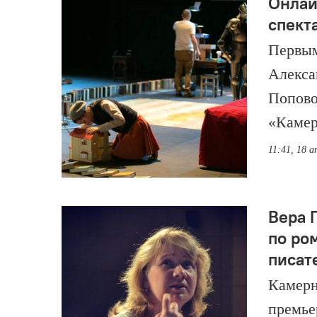
Онлай
спект
Первым
Алекса
Попово
«Камер
11:41, 18 а
Вера 
по ро
писат
Камерн
премье