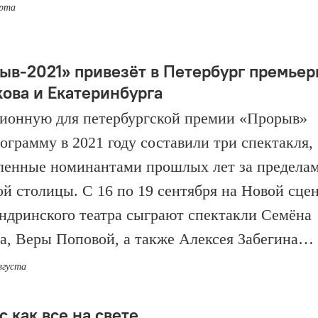
арта
ыв-2021» привезёт в Петербург премье
кова и Екатеринбурга
ионную для петербургской премии «Прорыв»
ограмму в 2021 году составили три спектакля,
ленные номинантами прошлых лет за предела
ой столицы. С 16 по 19 сентября на Новой сце
ндринского театра сыграют спектакли Семёна
а, Веры Поповой, а также Алексея Забегина…
вгуста
 как все на свете