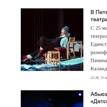
В Пет
театр
С 25 м
театра
Единст
разноф
Пачина
Каланд
22:28, 13 
Абьюз,
«Детс