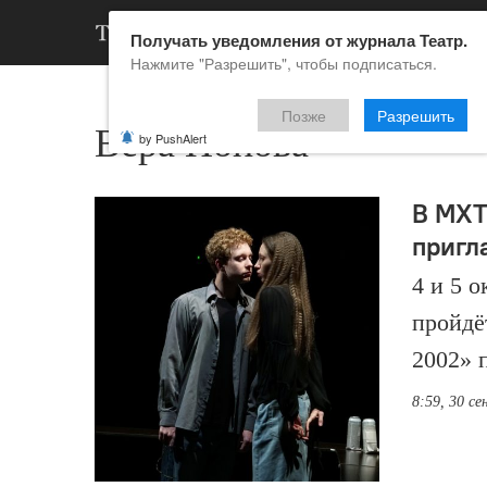
АРХИВ
НОВ
Получать уведомления от журнала Театр.
Нажмите "Разрешить", чтобы подписаться.
Позже
Разрешить
Вера Попова
by PushAlert
В МХТ
пригл
4 и 5 
пройдё
2002» 
8:59, 30 с