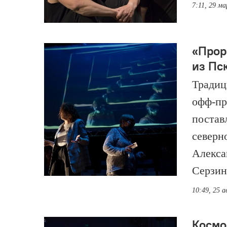
7:11, 29 м
«Прор
из Пс
Традиц
офф-пр
постав
северн
Алекса
Серзин
10:49, 25 а
Космос