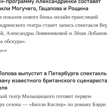
н-программу Александринки составят
акли Могучего, Гацалова и Рощина
 показом нового блока онлайн-трансляций
ндринского театра станет запись спектакля Ве
й, Александры Ловянниковой и Лёши Лобанов
а обскура».
преля
Попова выпустит в Петербурге спектакль
ману известного британского сценариста
еля
ый театр Малыщицкого готовит первую
ру сезона — «Билли Каспер» по роману Бэрри