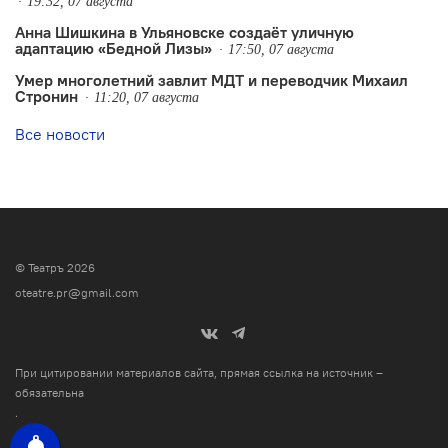
19:32, 07 августа
Анна Шишкина в Ульяновске создаëт уличную
адаптацию «Бедной Лизы»
17:50, 07 августа
Умер многолетний завлит МДТ и переводчик Михаил
Стронин
11:20, 07 августа
Все новости
© Театръ 2026
oteatre.pr@gmail.com
При цитировании материалов сайта, прямая ссылка на источник –
обязательна
.