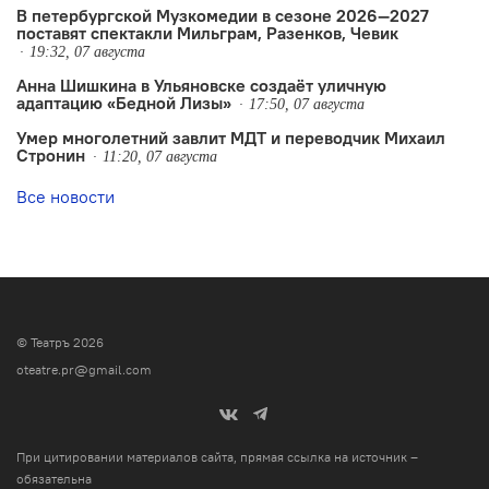
В петербургской Музкомедии в сезоне 2026—2027
поставят спектакли Мильграм, Разенков, Чевик
19:32, 07 августа
Анна Шишкина в Ульяновске создаëт уличную
адаптацию «Бедной Лизы»
17:50, 07 августа
Умер многолетний завлит МДТ и переводчик Михаил
Стронин
11:20, 07 августа
Все новости
© Театръ 2026
oteatre.pr@gmail.com
При цитировании материалов сайта, прямая ссылка на источник –
обязательна