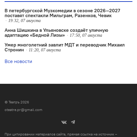
В петербургской Музкомедии в сезоне 2026—2027
поставят спектакли Мильграм, Разенков, Чевик
19:32, 07 августа
Анна Шишкина в Ульяновске создаëт уличную
адаптацию «Бедной Лизы»
17:50, 07 августа
Умер многолетний завлит МДТ и переводчик Михаил
Стронин
11:20, 07 августа
Все новости
© Театръ 2026
oteatre.pr@gmail.com
При цитировании материалов сайта, прямая ссылка на источник –