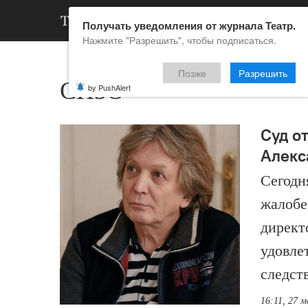
АРХИВ
НОВ
Получать уведомления от журнала Театр.
Нажмите "Разрешить", чтобы подписаться.
Позже
Разрешить
СИЗО
by PushAlert
Суд о
Алекс
Сегодн
жалобе
директ
удовле
следст
16:11, 27 м