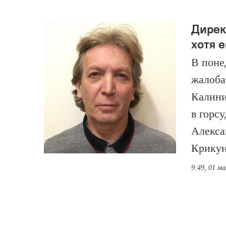
Дирек
хотя 
В поне
жалоба
Калини
в горс
Алекса
Крику
9:49, 01 ма