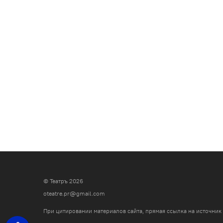
© Театръ 2026
oteatre.pr@gmail.com
При цитировании материалов сайта, прямая ссылка на источник