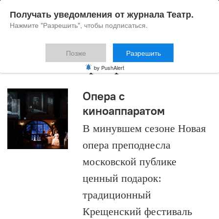
Получать уведомления от журнала Театр.
Нажмите "Разрешить", чтобы подписаться.
Позже
Разрешить
Сэмюэл Барбер
by PushAlert
Опера с
киноаппаратом
В минувшем сезоне Новая
опера преподнесла
московской публике
ценный подарок:
традиционный
Крещенский фестиваль