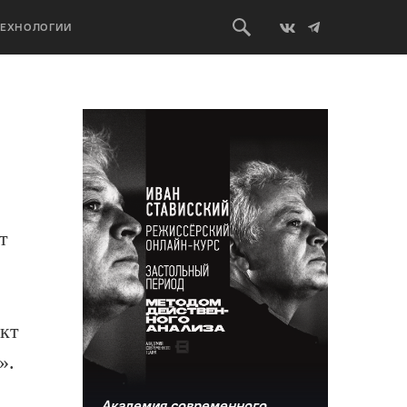
ТЕХНОЛОГИИ
т
кт
».
Академия современного