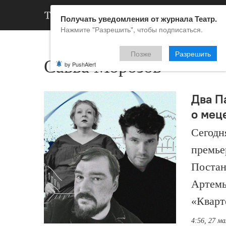
АРХИВ
НОВ
Получать уведомления от журнала Театр.
Нажмите "Разрешить", чтобы подписаться.
Позже
Разрешить
Савва Морозов
by PushAlert
Два П
о мец
Сегодн
премье
Постан
Артемь
«Кварт
4:56, 27 ма