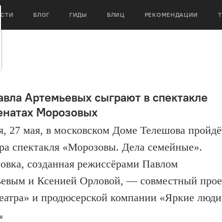
ОСТИ
БЛОГ
ГИДЫ
БЛИЦ
РЕКОМЕНДАЦИИ
авла Артемьевых сыграют в спектакле
енатах Морозовых
я, 27 мая, в московском Доме Телешова пройдё
ра спектакля «Морозовы. Дела семейные».
овка, созданная режиссёрами Павлом
евым и Ксенией Орловой, — совместный прое
еатра» и продюсерской компании «Яркие люди
я