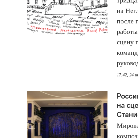
тридца
на Нег
после 
работы
сцену 
команд
руково
17:42, 24 
Росси
на сц
Стани
Мирова
композ