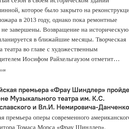
тый сезон в своем историческом здании
линной, которое было закрыто на реконструкц
пожара в 2013 году, однако пока ремонтные
 не завершены. Возвращение на историческую
планируется в ближайшие месяцы. Творческая
а театра во главе с художественным
дителем Иосифом Райхельгаузом отметит…
июля
йская премьера «Фрау Шиндлер» пройд
ене Музыкального театра им. К.С.
славского и Вл.И. Немировича-Данченк
я премьера оперы современного американског
итора Томаса Морса «Фрау Шиндлер»,