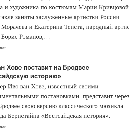
а и художника по костюмам Марии Кривцовой
такле заняты заслуженные артистки России
 Морачева и Екатерина Тенета, народный арти
 Борис Романов,…
июля
ан Хове поставит на Бродвее
сайдскую историю»
ер Иво ван Хове, известный своими
иментальными постановками, представит чере
 Бродвее свою версию классического мюзикла
да Бернстайна «Вестсайдская история».
июля