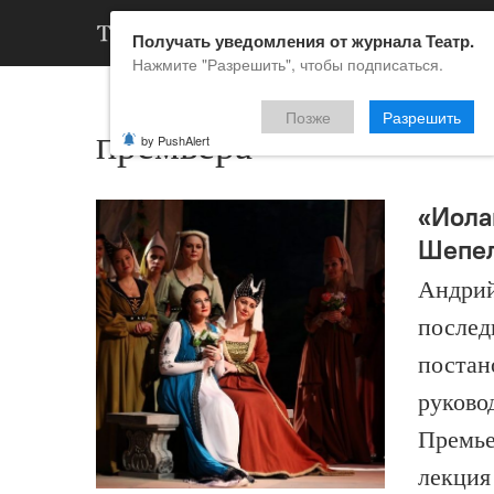
АРХИВ
НОВ
Получать уведомления от журнала Театр.
Нажмите "Разрешить", чтобы подписаться.
Позже
Разрешить
премьера
by PushAlert
«Иола
Шепел
Андрий
послед
постан
руково
Премье
лекция