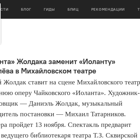
ОСТИ
БЛОГ
ГИДЫ
БЛИЦ
РЕКОМЕНДАЦИИ
нта» Жолдака заменит «Иоланту»
ёва в Михайловском театре
 Жолдак ставит на сцене Михайловского теат
нюю оперу Чайковского «Иоланта». Художник-
овщик — Даниэль Жолдак, музыкальный
дитель постановки — Михаил Татарников.
ра пройдет 13 ноября. Спектакль предварит
 ведущего библиотекаря театра Т.З. Сквирской