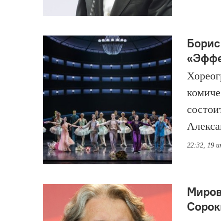
Борис
«Эффе
Хореог
комиче
состоит
Алекса
22:32, 19 
Миров
Сорок