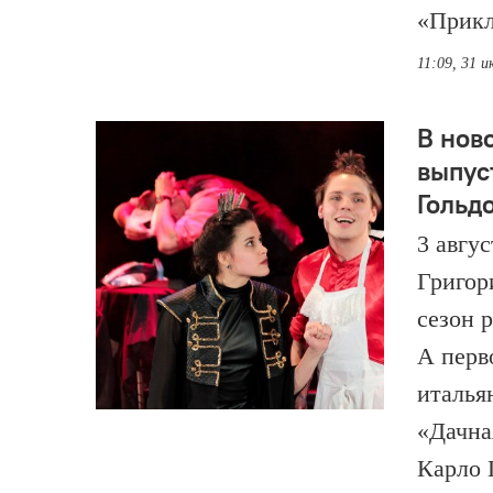
«Прикл
11:09, 31 и
В нов
выпус
Гольд
3 авгу
Григор
сезон 
А перв
италья
«Дачна
Карло 