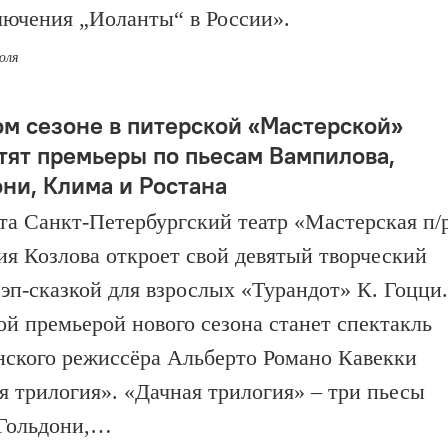
ючения „Иоланты“ в России».
юля
ом сезоне в питерской «Мастерской»
тят премьеры по пьесам Вампилова,
они, Клима и Ростана
ста Санкт-Петербургский театр «Мастерская п/
ия Козлова откроет свой девятый творческий
рэп-сказкой для взрослых «Турандот» К. Гоцци.
ой премьерой нового сезона станет спектакль
нского режиссёра Альберто Романо Кавекки
я трилогия». «Дачная трилогия» – три пьесы
Гольдони,…