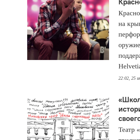
Красн
Красно
на кры
перфор
оружие
поддер
Helveti
22:02, 25 
«Школ
истор
своег
Театр 