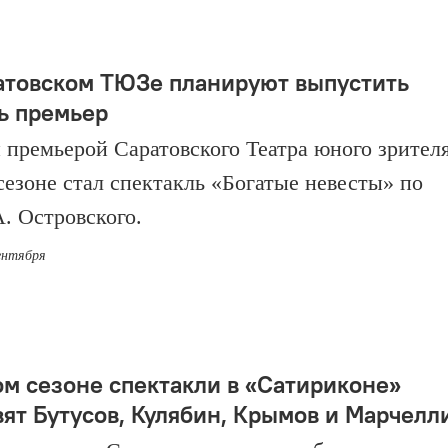
атовском ТЮЗе планируют выпустить
ь премьер
 премьерой Саратовского Театра юного зрителя
сезоне стал спектакль «Богатые невесты» по
А. Островского.
сентября
ом сезоне спектакли в «Сатириконе»
вят Бутусов, Кулябин, Крымов и Марчелл