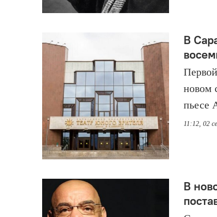
В Сар
восем
Первой
новом 
пьесе 
11:12, 02 
В нов
поста