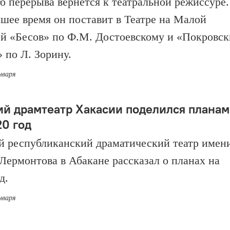
го перерыва вернётся к театральной режиссуре.
шее время он поставит в Театре на Малой
й «Бесов» по Ф.М. Достоевскому и «Покровск
 по Л. Зорину.
нваря
ий драмтеатр Хакасии поделился плана
20 год
й республиканский драматический театр имен
Лермонтова в Абакане рассказал о планах на
д.
нваря