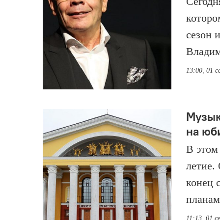
Сегодн
которо
сезон 
Владим
13:00, 01 
Музык
на юб
В этом
летие.
конец 
планам
11:13, 01 