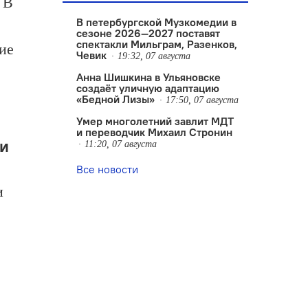
 В
В петербургской Музкомедии в
сезоне 2026—2027 поставят
спектакли Мильграм, Разенков,
ие
Чевик
19:32, 07 августа
Анна Шишкина в Ульяновске
создаëт уличную адаптацию
«Бедной Лизы»
17:50, 07 августа
Умер многолетний завлит МДТ
и переводчик Михаил Стронин
ми
11:20, 07 августа
Все новости
и