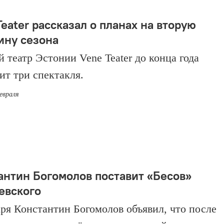
eater рассказал о планах на вторую
ину сезона
й театр Эстонии Vene Teater до конца года
ит три спектакля.
евраля
антин Богомолов поставит «Бесов»
евского
аря Константин Богомолов объявил, что после