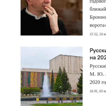
годово
ближай
Бронно
ворота»
15:52, 24 я
Русск
на 20
Русски
М. Ю. 
2020 го
16:01, 03 я