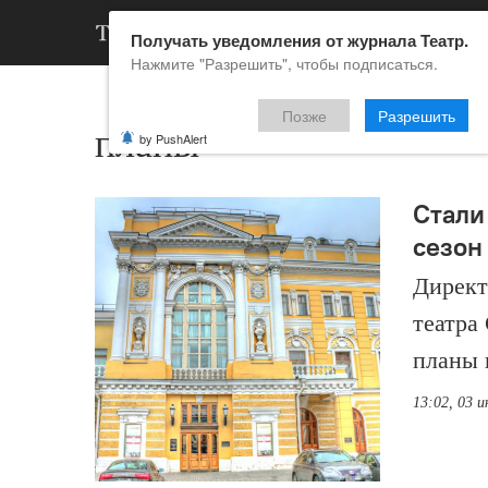
АРХИВ
НОВ
Получать уведомления от журнала Театр.
Нажмите "Разрешить", чтобы подписаться.
Позже
Разрешить
планы
by PushAlert
Стали
сезон
Директ
театра
планы 
13:02, 03 