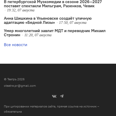
В петербургской Музкомедии в сезоне 2026—2027
поставят спектакли Мильграм, Разенков, Чевик
19:32, 07 августа
Анна Шишкина в Ульяновске создаëт уличную
адаптацию «Бедной Лизы»
17:50, 07 августа
Умер многолетний завлит МДТ и переводчик Михаил
Стронин
11:20, 07 августа
Все новости
© Театръ 2026
oteatre.pr@gmail.com
При цитировании материалов сайта, прямая ссылка на источник –
обязательна