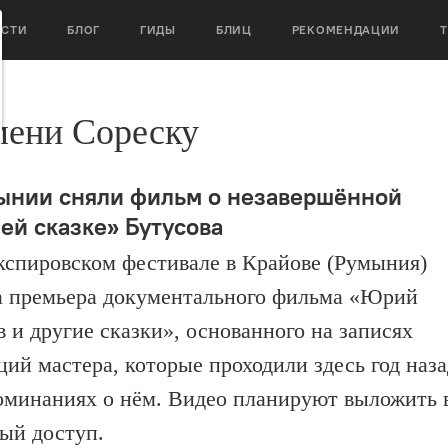
ОСТИ
БЛОГ
ГИДЫ
БЛИЦ
РЕКОМЕНДАЦИИ
мени Сореску
ынии сняли фильм о незавершённой
ей сказке» Бутусова
спировском фестивале в Крайове (Румыния)
 премьера документального фильма «Юрий
в и другие сказки», основанного на записях
ций мастера, которые проходили здесь год наза
оминаниях о нём. Видео планируют выложить 
ый доступ.