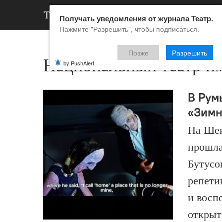
АРХИВ
НОВ
Получать уведомления от журнала Театр.
Нажмите "Разрешить", чтобы подписаться.
Позже
Разрешить
Национальный театр и
by PushAlert
В Рум
«Зимн
На Шек
прошла
Бутусо
репети
и восп
открыт