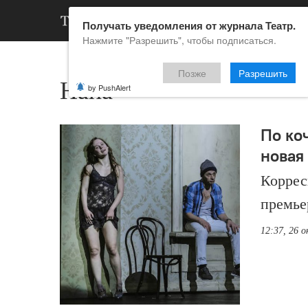
АРХИВ
НОВ
Получать уведомления от журнала Театр.
Нажмите "Разрешить", чтобы подписаться.
Позже
Разрешить
Нана
by PushAlert
По коч
новая
Коррес
премье
12:37, 26 