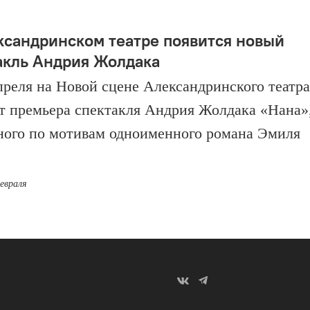
ксандринском театре появится новый
акль Андрия Жолдака
апреля на Новой сцене Александринского театра
т премьера спектакля Андрия Жолдака «Нана»
ного по мотивам одноименного романа Эмиля
февраля