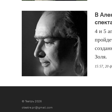
В Але
спект
4 и 5 
пройде
создан
Золя.
15:57, 20 
© Театръ 2026
oteatre.pr@gmail.com