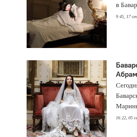
в Бава
9:45, 17 с
Бавар
Абрам
Сегодн
Баварс
Марины
16:22, 05 