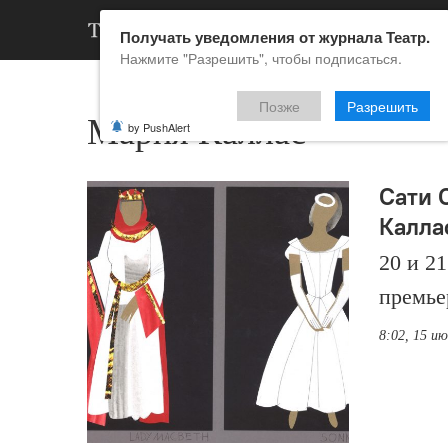
АРХИВ
НОВ
Получать уведомления от журнала Театр.
Нажмите "Разрешить", чтобы подписаться.
Позже
Разрешить
Мария Каллас
by PushAlert
Сати 
Калла
20 и 2
премье
8:02, 15 и