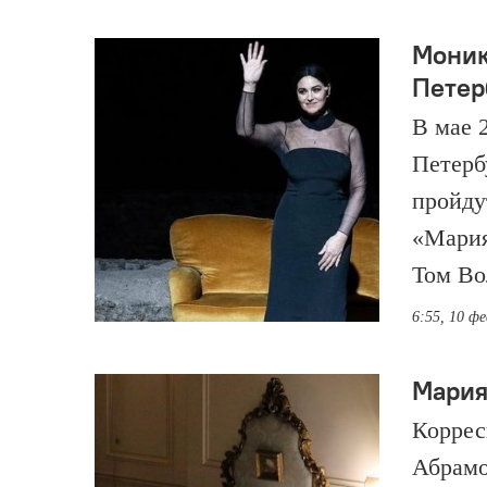
Моник
Петер
В мае 
Петерб
пройду
«Мария
Том Во
6:55, 10 ф
Мария
Коррес
Абрамо