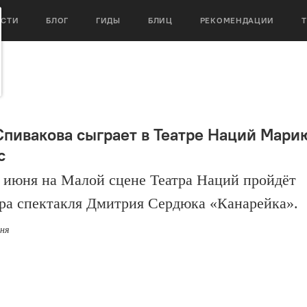
ОСТИ
БЛОГ
ГИДЫ
БЛИЦ
РЕКОМЕНДАЦИИ
Спивакова сыграет в Театре Наций Мари
с
1 июня на Малой сцене Театра Наций пройдёт
ра спектакля Дмитрия Сердюка «Канарейка».
юня