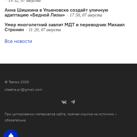
19:32, 07 августа
Анна Шишкина в Ульяновске создаëт уличную
адаптацию «Бедной Лизы»
17:50, 07 августа
Умер многолетний завлит МДТ и переводчик Михаил
Стронин
11:20, 07 августа
Все новости
© Театръ 2026
oteatre.pr@gmail.com
При цитировании материалов сайта, прямая ссылка на источник –
обязательна
.