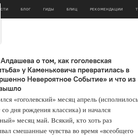
ОСТИ
БЛОГ
ГИДЫ
БЛИЦ
РЕКОМЕНДАЦИИ
 Алдашева о том, как гоголевская
тьба» у Каменьковича превратилась в
ршенно Невероятное Событие» и что из
 вышло
ился «гоголевский» месяц апрель (исполнилос
т со дня рождения классика) и начался
ный» месяц май. Всякий, кто хоть раз
вал смешанные чувства во время «всеобщего