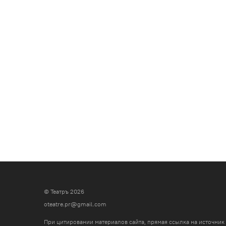
© Театръ 2026
oteatre.pr@gmail.com
При цитировании материалов сайта, прямая ссылка на источник