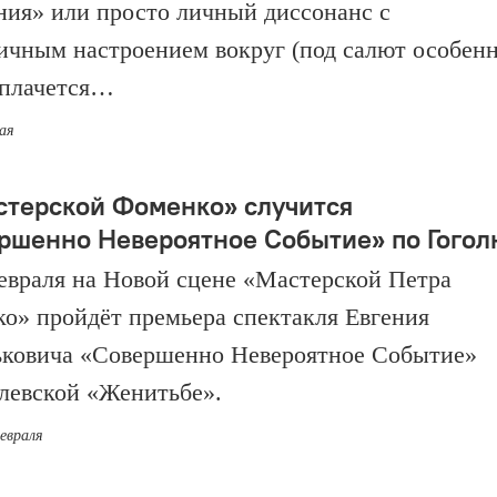
ния» или просто личный диссонанс с
ичным настроением вокруг (под салют особен
 плачется…
мая
стерской Фоменко» случится
ршенно Невероятное Событие» по Гогол
февраля на Новой сцене «Мастерской Петра
о» пройдёт премьера спектакля Евгения
ковича «Совершенно Невероятное Событие»
олевской «Женитьбе».
февраля