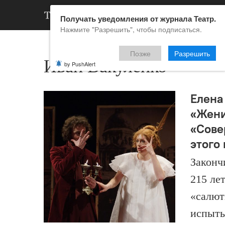
АРХИВ
НОВ
Получать уведомления от журнала Театр.
Нажмите "Разрешить", чтобы подписаться.
Позже
Разрешить
Иван Вакуленко
by PushAlert
Елена
«Жени
«Сове
этого
Законч
215 ле
«салют
испыты