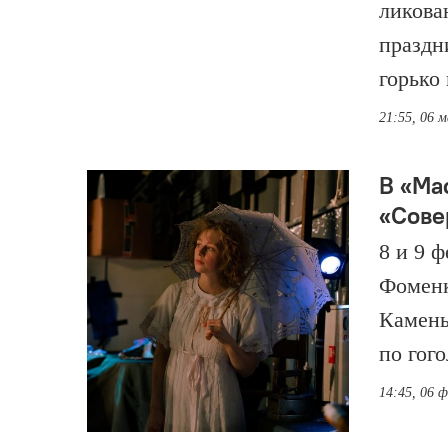
ликова
праздн
горько
21:55, 06 
В «Ма
«Сове
8 и 9 
Фоменк
Камень
по гог
14:45, 06 