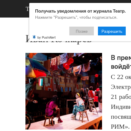
АРХИВ
НОВ
Получать уведомления от журнала Театр.
Нажмите "Разрешить", чтобы подписаться.
Позже
Разрешить
Иван Кочкарёв
by PushAlert
В пре
войдёт
С 22 о
Электр
21 раб
Индиви
посвящ
РИМ».