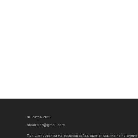
© Театръ 2026
oteatre.pr@gmail.com
При цитировании материалов сайта, прямая ссылка на источник