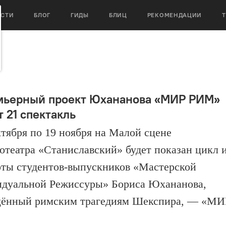
ОСТИ
БЛОГ
ГИДЫ
БЛИЦ
РЕКОМЕНДАЦИИ
мьерный проект Юхананова «МИР РИМ»
 21 спектакль
ктября по 19 ноября на Малой сцене
отеатра «Станиславский» будет показан цикл 
оты студентов-выпускников «Мастерской
дуальной Режиссуры» Бориса Юхананова,
ённый римским трагедиям Шекспира, — «МИ