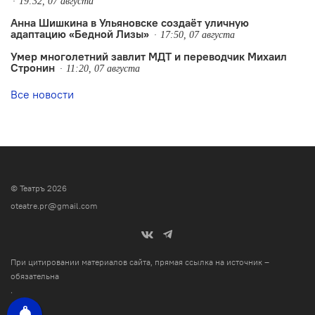
19:32, 07 августа
Анна Шишкина в Ульяновске создаëт уличную
адаптацию «Бедной Лизы»
17:50, 07 августа
Умер многолетний завлит МДТ и переводчик Михаил
Стронин
11:20, 07 августа
Все новости
© Театръ 2026
oteatre.pr@gmail.com
При цитировании материалов сайта, прямая ссылка на источник –
обязательна
.