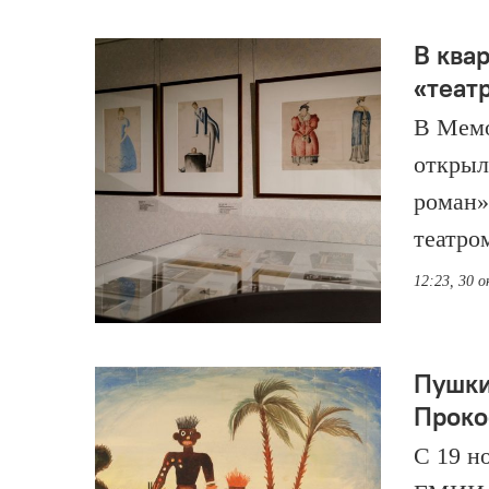
В ква
«теат
В Мемо
открыл
роман»
театро
12:23, 30 
Пушки
Проко
С 19 но