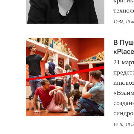
критик
технол
12:58, 19 а
В Пуш
«Place
21 мар
предст
инклюз
«Взаим
создан
синдро
16:10, 18 