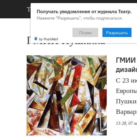
АРХИВ
НОВ
Получать уведомления от журнала Театр.
Нажмите "Разрешить", чтобы подписаться.
Позже
Разрешить
ГМИИ Пушкина
by PushAlert
ГМИИ 
дизай
С 23 и
Европы
Пушкин
Варвар
13:28, 07 а