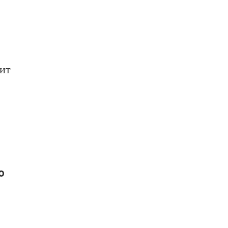
ит
ю
.