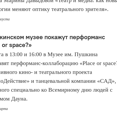
а Марины Давыдовой «Театр и медиа: как нов
огии меняют оптику театрального зрителя».
вгуста
кинском музее покажут перформанс
 or space?»
та в 13:00 и 16:00 в Музее им. Пушкина
авят перформанс-коллаборацию «Place or space
ивного кино- и театрального проекта
оДействие» и танцевальной компании «САД»,
ного специально ко Всемирному дню людей с
мом Дауна.
марта