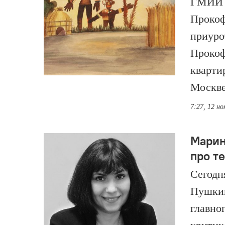
ГМИИ и
Прокоф
приуро
Прокоф
кварти
Москве
7:27, 12 но
Марин
про т
Сегодн
Пушкин
главно