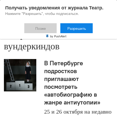
Получать уведомления от журнала Театр.
Нажмите "Разрешить", чтобы подписаться.
Позже
Разрешить
Фабрика по изготовлению
by PushAlert
вундеркиндов
В Петербурге
подростков
приглашают
посмотреть
«автобиографию в
жанре антиутопии»
25 и 26 октября на недавно