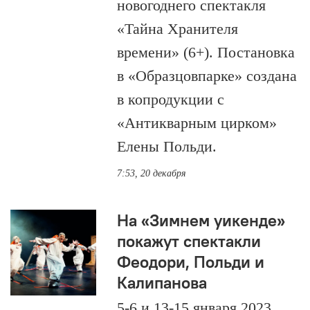
новогоднего спектакля
«Тайна Хранителя
времени» (6+). Постановка
в «Образцовпарке» создана
в копродукции с
«Антикварным цирком»
Елены Польди.
7:53, 20 декабря
На «Зимнем уикенде»
покажут спектакли
Феодори, Польди и
Калипанова
5-6 и 13-15 января 2023