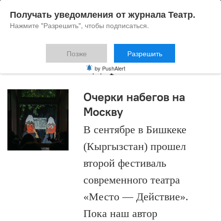
Получать уведомления от журнала Театр.
Нажмите "Разрешить", чтобы подписаться.
Позже
Разрешить
Чынгыз Айдаров
by PushAlert
Очерки набегов на
Москву
В сентябре в Бишкеке
(Кыргызстан) прошел
второй фестиваль
современного театра
«Место — Действие».
Пока наш автор