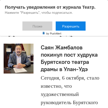
Получать уведомления от журнала Театр.
Нажмите "Разрешить", чтобы подписаться.
Позже
Разрешить
Бурятский театр драмы
by PushAlert
Саян Жамбалов
покинул пост худрука
Бурятского театра
драмы в Улан-Удэ
Сегодня, 6 октября, стало
известно, что
художественный
руководитель Бурятского