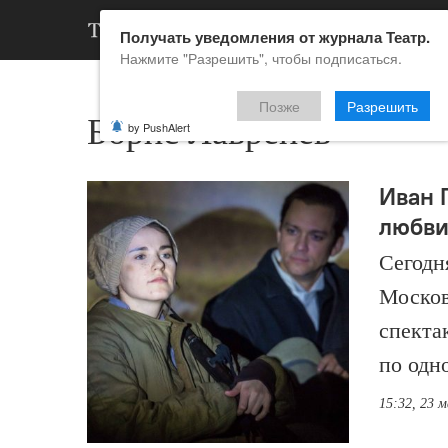
АРХИВ
НОВ
Получать уведомления от журнала Театр.
Нажмите "Разрешить", чтобы подписаться.
Позже
Разрешить
Борис Лавренёв
by PushAlert
Иван 
любви
Сегодня
Москов
спекта
по одн
15:32, 23 