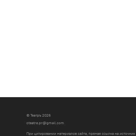
© Театръ 2026
oteatre.pr@gmail.com
При цитировании материалов сайта, прямая ссылка на источник