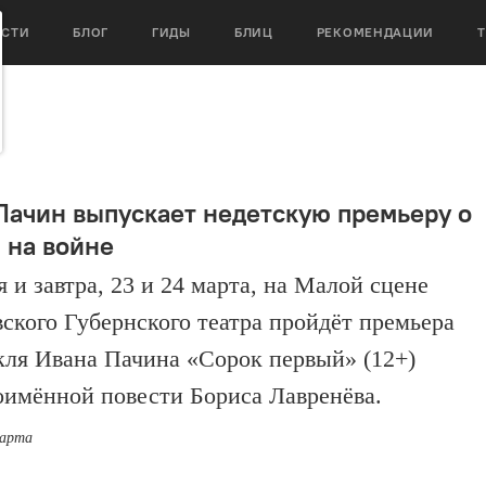
ОСТИ
БЛОГ
ГИДЫ
БЛИЦ
РЕКОМЕНДАЦИИ
Пачин выпускает недетскую премьеру о
 на войне
 и завтра, 23 и 24 марта, на Малой сцене
ского Губернского театра пройдёт премьера
кля Ивана Пачина «Сорок первый» (12+)
оимённой повести Бориса Лавренёва.
марта