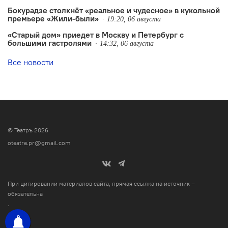
Бокурадзе столкнëт «реальное и чудесное» в кукольной
премьере «Жили-были»
19:20, 06 августа
«Старый дом» приедет в Москву и Петербург с
большими гастролями
14:32, 06 августа
Все новости
© Театръ 2026
oteatre.pr@gmail.com
При цитировании материалов сайта, прямая ссылка на источник –
обязательна
.