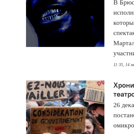
В Брюс
исполни
которы
спекта
Мартал
участн
11:35, 14 м
Хрони
театр
26 дек
постан
омикро