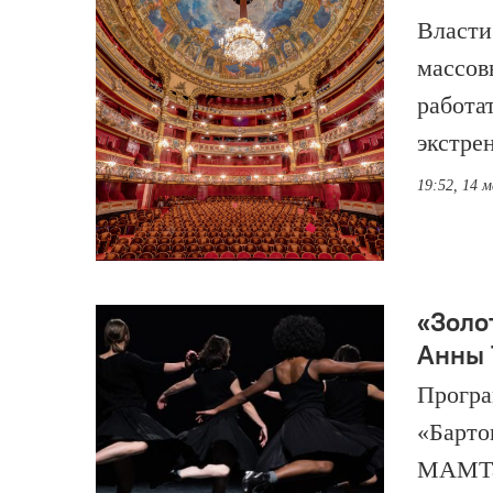
Власти
массов
работа
экстре
19:52, 14 
«Золо
Анны 
Програ
«Барто
МАМТа 