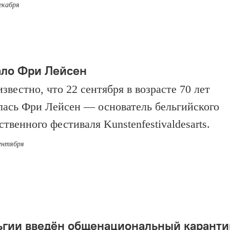
екабря
ало Фри Лейсен
звестно, что 22 сентября в возрасте 70 лет
лась Фри Лейсен — основатель бельгийского
твенного фестиваля Kunstenfestivaldesarts.
сентября
ьгии введён общенациональный каранти