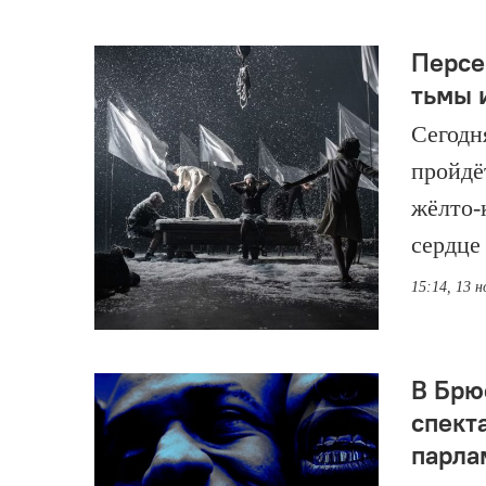
Персе
тьмы 
Сегодн
пройдё
жёлто-
сердце
15:14, 13 
В Брю
спект
парла