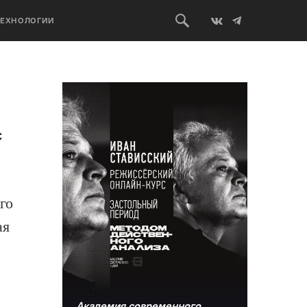
ТЕХНОЛОГИИ
с
го
ая
Академия современного