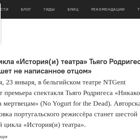
ОСТИ
БЛОГ
ГИДЫ
БЛИЦ
РЕКОМЕНДАЦИИ
икла «История(и) театра» Тьяго Родриге
шет не написанное отцом»
я, 23 января, в бельгийском театре NTGent
т премьера спектакля Тьяго Родригеса «Никако
 мертвецам» (No Yogurt for the Dead). Авторск
овка португальского режиссёра станет шестой
й цикла «История(и) театра».
варя