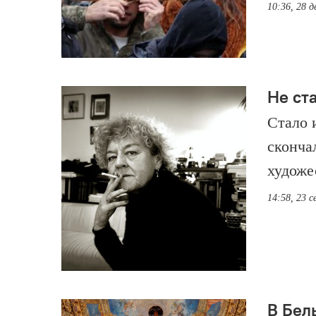
10:36, 28 д
Не ст
Стало и
сконча
художес
14:58, 23 
В Бел