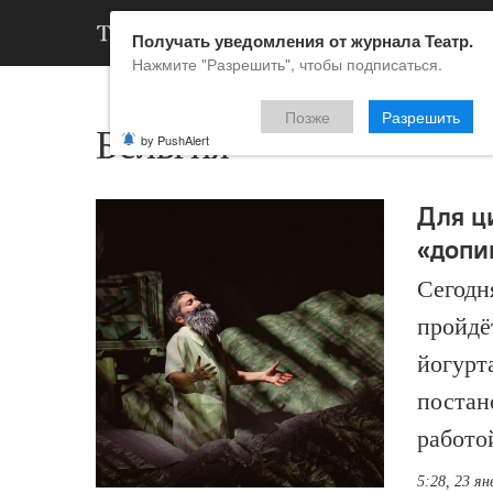
АРХИВ
НОВ
Получать уведомления от журнала Театр.
Нажмите "Разрешить", чтобы подписаться.
Позже
Разрешить
Бельгия
by PushAlert
Для ц
«допи
Сегодн
пройдё
йогурта
постан
работо
5:28, 23 ян