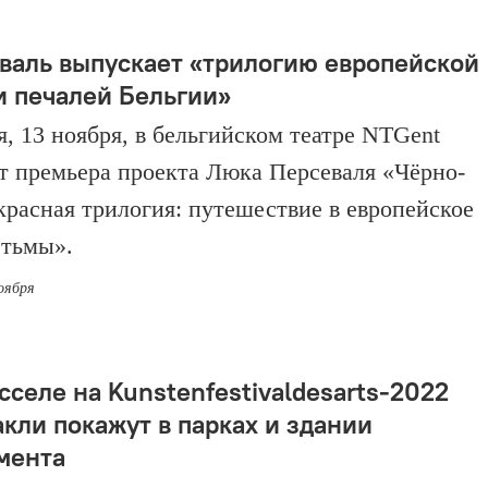
валь выпускает «трилогию европейской
и печалей Бельгии»
я, 13 ноября, в бельгийском театре NTGent
т премьера проекта Люка Персеваля «Чёрно-
красная трилогия: путешествие в европейское
 тьмы».
ноября
сселе на Kunstenfestivaldesarts-2022
акли покажут в парках и здании
мента