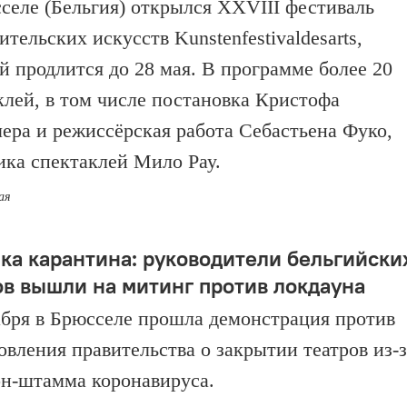
селе (Бельгия) открылся XXVIII фестиваль
тельских искусств Kunstenfestivaldesarts,
й продлится до 28 мая. В программе более 20
клей, в том числе постановка Кристофа
ера и режиссёрская работа Себастьена Фуко,
ика спектаклей Мило Рау.
ая
ка карантина: руководители бельгийски
ов вышли на митинг против локдауна
абря в Брюсселе прошла демонстрация против
овления правительства о закрытии театров из-з
н-штамма коронавируса.