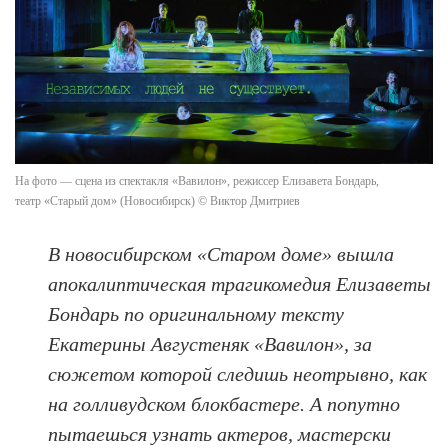
На фото — сцена из спектакля «Вавилон», режиссер Елизавета Бондарь,
театр «Старый дом» (Новосибирск) © Виктор Дмитриев
В новосибирском «Старом доме» вышла
апокалиптическая трагикомедия Елизаветы
Бондарь по оригинальному тексту
Екатерины Августеняк «Вавилон», за
сюжетом которой следишь неотрывно, как
на голливудском блокбастере. А попутно
пытаешься узнать актеров, мастерски