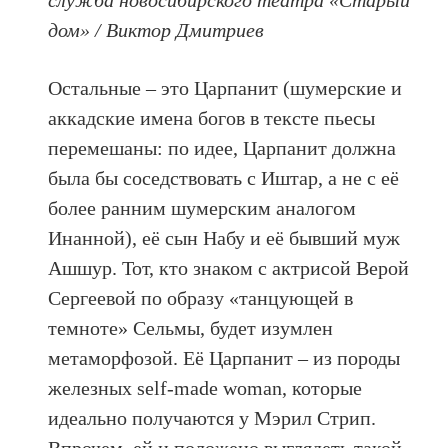
дом» / Виктор Дмитриев
Остальные – это Царпанит (шумерские и
аккадские имена богов в тексте пьесы
перемешаны: по идее, Царпанит должна
была бы соседствовать с Иштар, а не с её
более ранним шумерским аналогом
Инанной), её сын Набу и её бывший муж
Ашшур. Тот, кто знаком с актрисой Верой
Сергеевой по образу «танцующей в
темноте» Сельмы, будет изумлен
метаморфозой. Её Царпанит – из породы
железных self-made woman, которые
идеально получаются у Мэрил Стрип.
Впрочем, ей и положено выглядеть такой