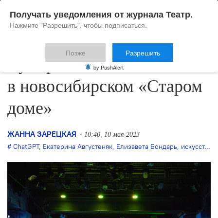
Получать уведомления от журнала Театр.
Нажмите "Разрешить", чтобы подписаться.
Позже
Разрешить
Сумерки богов: «Вавилон»
by PushAlert
в новосибирском «Старом
доме»
ЖАННА ЗАРЕЦКАЯ
10:40, 10 мая 2023
ChatGPT
,
Екатерина Августеняк
,
Елизавета Бондарь
,
искусственный интеллект