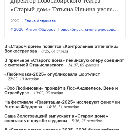
директор новосибирского театра
«Старый дом» Татьяна Ильина уволена
по собственному желанию. Месяцем
Елена Алдашева
2026
ранее с должности главного режиссёра
2026
,
Антон Фёдоров
,
Новосибирск
,
смена руководства
,
Ст
театра ушёл Антон Фёдоров.
В «Старом доме» появятся «Контрольные отпечатки»
Волкострелова
8:25, 04 апреля
В премьере «Старого дома» пекинскую оперу соединят
с системой Станиславского
14:07, 05 февраля
«Любимовка-2025» опубликовала шорт-лист
22:05, 10 декабря
«Эхо Любимовки» пройдёт в Лос-Анджелесе, Вене и
Страсбурге
10:02, 06 ноября
На фестивале «Гравитация-2025» исследуют феномен
Антона Фёдорова
14:36, 31 октября
Саша Золотовицкий выпускает в «Старом доме»
спектакль о дружбе с удавом
8:36, 23 октября
В «Старом доме» в сезоне 2025—2026 будут работать