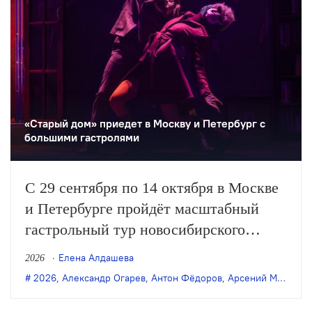
«Старый дом» приедет в Москву и Петербург с
большими гастролями
С 29 сентября по 14 октября в Москве
и Петербурге пройдёт масштабный
гастрольный тур новосибирского
«Старого дома». Театр представит пять
Елена Алдашева
2026
спектаклей последних лет: в обеих
2026
,
Александр Огарев
,
Антон Фёдоров
,
Арсений Мещеряков
столицах покажут постановки Саши