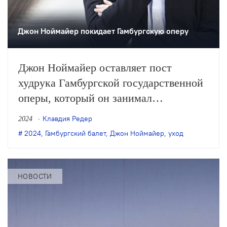
Джон Ноймайер покидает Гамбургскую оперу
Джон Ноймайер оставляет пост
худрука Гамбургской государственной
оперы, который он занимал
на протяжении 51 года. Его место
Клавдия Редер
2024
займёт Демис Вольпи.
2024
,
Гамбургский балет
,
Джон Ноймайер
,
уход
НОВОСТИ