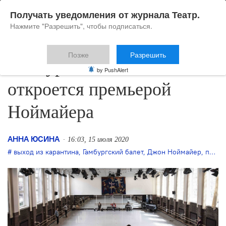
Получать уведомления от журнала Театр.
Нажмите "Разрешить", чтобы подписаться.
Позже
Разрешить
Гамбургский балет
by PushAlert
откроется премьерой
Ноймайера
АННА ЮСИНА
16:03, 15 июля 2020
выход из карантина
,
Гамбургский балет
,
Джон Ноймайер
,
премьера балета