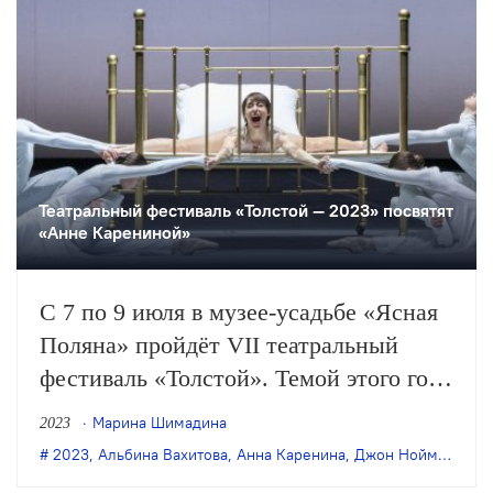
Театральный фестиваль «Толстой — 2023» посвятят
«Анне Карениной»
С 7 по 9 июля в музее-усадьбе «Ясная
Поляна» пройдёт VII театральный
фестиваль «Толстой». Темой этого года
станет «Анна Каренина». Фестиваль
Марина Шимадина
2023
откроется одноимённым балетом
2023
,
Альбина Вахитова
,
Анна Каренина
,
Джон Ноймайер
,
М
Большого театра в постановке Джона