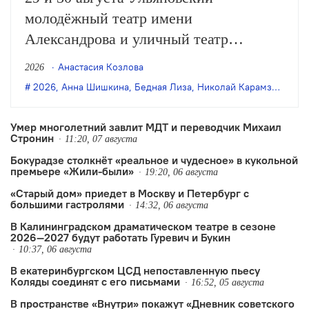
молодёжный театр имени
Александрова и уличный театр
«Странствующие куклы господина
Анастасия Козлова
2026
Пэжо» из Санкт-Петербурга покажут
2026
,
Анна Шишкина
,
Бедная Лиза
,
Николай Карамзин
,
пре
премьеру спектакля Анны Шишкиной
«Бедная Лиза» по одноимённой
Умер многолетний завлит МДТ и переводчик Михаил
Стронин
повести Карамзина. Постановка
11:20, 07 августа
Бокурадзе столкнëт «реальное и чудесное» в кукольной
станет одним из центральных событий
премьере «Жили-были»
19:20, 06 августа
театрального фестиваля «Шаг на
«Старый дом» приедет в Москву и Петербург с
улицу».
большими гастролями
14:32, 06 августа
В Калининградском драматическом театре в сезоне
2026—2027 будут работать Гуревич и Букин
10:37, 06 августа
В екатеринбургском ЦСД непоставленную пьесу
Коляды соединят с его письмами
16:52, 05 августа
В пространстве «Внутри» покажут «Дневник советского