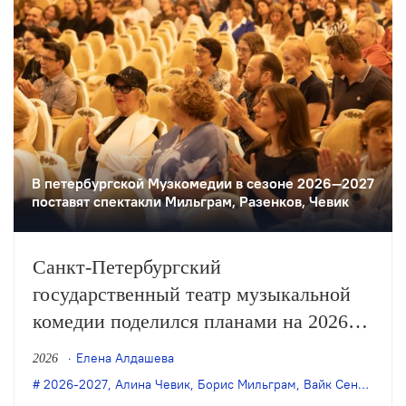
В петербургской Музкомедии в сезоне 2026—2027
поставят спектакли Мильграм, Разенков, Чевик
Санкт-Петербургский
государственный театр музыкальной
комедии поделился планами на 2026
и 2027 годы, в числе которых —
Елена Алдашева
2026
премьеры постановок Бориса
2026-2027
,
Алина Чевик
,
Борис Мильграм
,
Вайк Сенте
,
Пете
Мильграма, Филиппа Разенкова, Вайка