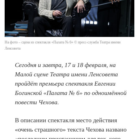
На фото – сцена из спектакля «Палата № 6» © пресс-служба Театра имени
Ленсовета
Сегодня и завтра, 17 и 18 февраля, на
Малой сцене Театра имени Ленсовета
пройдёт премьера спектакля Евгении
Богинской «Палата № 6» по одноимённой
повести Чехова.
В описании спектакля место действия
«очень страшного» текста Чехова названо
«последним пристанищем для тех, кого