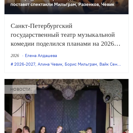
поставят спектакли Мильграм, Разенков, Чевик
Санкт-Петербургский
государственный театр музыкальной
комедии поделился планами на 2026
и 2027 годы, в числе которых —
Елена Алдашева
2026
премьеры постановок Бориса
2026-2027
,
Алина Чевик
,
Борис Мильграм
,
Вайк Сенте
,
Пете
Мильграма, Филиппа Разенкова, Вайка
Сенте и Алины Чевик, а также новый
формат работы: теперь в театре будут
НОВОСТИ
отдельные подразделения мюзикла
и оперетты с собственными
руководителями.