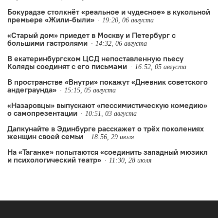
Бокурадзе столкнëт «реальное и чудесное» в кукольной
станет одним из центральных событий
премьере «Жили-были»
19:20, 06 августа
театрального фестиваля «Шаг на
«Старый дом» приедет в Москву и Петербург с
улицу».
большими гастролями
14:32, 06 августа
В екатеринбургском ЦСД непоставленную пьесу
Коляды соединят с его письмами
16:52, 05 августа
В пространстве «Внутри» покажут «Дневник советского
андеграунда»
15:15, 05 августа
«Назаровцы» выпускают «пессимистическую комедию»
о самопрезентации
10:51, 03 августа
Дапкунайте в Эдинбурге расскажет о трёх поколениях
женщин своей семьи
18:56, 29 июля
На «Таганке» попытаются «соединить западный мюзикл
и психологический театр»
11:30, 28 июля