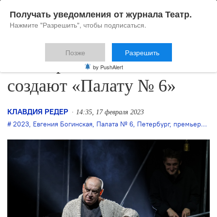
Получать уведомления от журнала Театр.
Нажмите "Разрешить", чтобы подписаться.
Позже
Разрешить
В Театре имени Ленсовета
by PushAlert
создают «Палату № 6»
КЛАВДИЯ РЕДЕР
14:35, 17 февраля 2023
2023
,
Евгения Богинская
,
Палата № 6
,
Петербург
,
премьера
,
Те