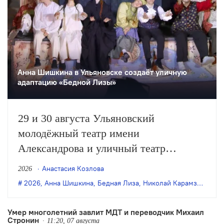
Анна Шишкина в Ульяновске создаëт уличную
адаптацию «Бедной Лизы»
29 и 30 августа Ульяновский
молодёжный театр имени
Александрова и уличный театр
«Странствующие куклы господина
Анастасия Козлова
2026
Пэжо» из Санкт-Петербурга покажут
2026
,
Анна Шишкина
,
Бедная Лиза
,
Николай Карамзин
,
пре
премьеру спектакля Анны Шишкиной
«Бедная Лиза» по одноимённой
Умер многолетний завлит МДТ и переводчик Михаил
Стронин
повести Карамзина. Постановка
11:20, 07 августа