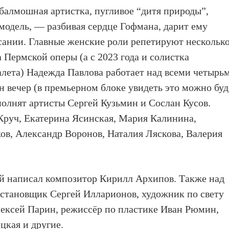
балмошная артистка, пугливое “дитя природы”,
одель, — разбивая сердце Гофмана, дарит ему
сании. Главные женские роли репетируют нескольк
а Пермской оперы (а с 2023 года и солистка
алета) Надежда Павлова работает над всеми четырь
ин вечер (в премьерном блоке увидеть это можно буд
полнят артисты Сергей Кузьмин и Сослан Кусов.
Круч, Екатерина Ясинская, Мария Калинина,
ов, Александр Воронов, Наталия Ляскова, Валерия
й написал композитор Кирилл Архипов. Также над
становщик Сергей Илларионов, художник по свету
лексей Парин, режиссёр по пластике Иван Рюмин,
цкая и другие.