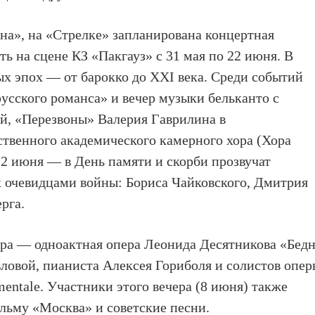
а», на «Стрелке» запланирована концертная
ть на сцене КЗ «Пакгауз» с 31 мая по 22 июня. В
х эпох — от барокко до XXI века. Среди событий
сского романса» и вечер музыки бельканто с
, «Перезвоны» Валерия Гаврилина в
твенного академического камерного хора (Хора
2 июня — в День памяти и скорби прозвучат
х очевидцами войны: Бориса Чайковского, Дмитрия
рга.
ра — одноактная опера Леонида Десятникова «Бед
ловой, пианиста Алексея Гориболя и солистов опер
mentale. Участники этого вечера (8 июня) также
льму «Москва» и советские песни.