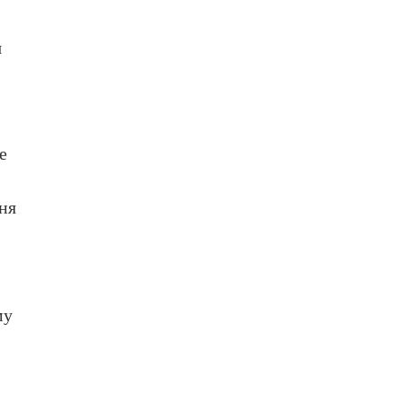
я
е
ня
му