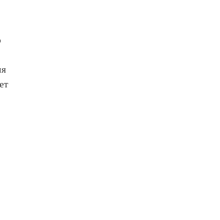
о
мя
ет