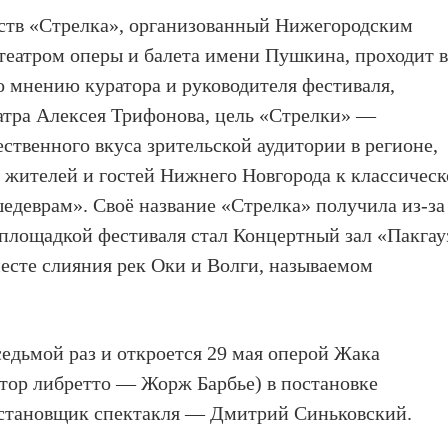
ств «Стрелка», организованный Нижегородским
театром оперы и балета имени Пушкина, проходит 
о мнению куратора и руководителя фестиваля,
атра Алексея Трифонова, цель «Стрелки» —
ственного вкуса зрительской аудитории в регионе,
 жителей и гостей Нижнего Новгорода к классичес
едеврам». Своё название «Стрелка» получила из-за
 площадкой фестиваля стал Концертный зал «Пакга
есте слияния рек Оки и Волги, называемом
седьмой раз и откроется 29 мая оперой Жака
тор либретто — Жорж Барбье) в постановке
становщик спектакля — Дмитрий Синьковский.