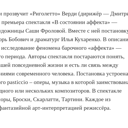
и прозвучит «Риголетто» Верди (дирижёр — Дмитр
т премьера спектакля «В состоянии аффекта» —
удожницы Саши Фроловой. Вместе с ней постановк
горь Бобович и драматург Илья Кухаренко. В описан
т исследование феномена барочного «аффекта» —
го периода. Авторы спектакля постараются понять,
нашей повседневной жизни и есть ли связь между
ниями современного человека. Постановка устроен
о pasticcio – оперы, музыка в которой заимствован
дного или нескольких композиторов. В спектакле
оры, Броски, Скарлатти, Тартини. Каждое из
фантазийной арт-интерпретацией режиссёра.