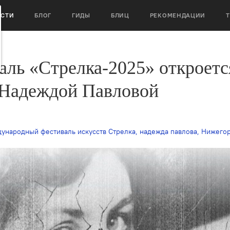
ОСТИ
БЛОГ
ГИДЫ
БЛИЦ
РЕКОМЕНДАЦИИ
ль «Стрелка-2025» откроетс
 Надеждой Павловой
ународный фестиваль искусств Стрелка
,
надежда павлова
,
Нижегородский театр оперы и балета имени Пушки