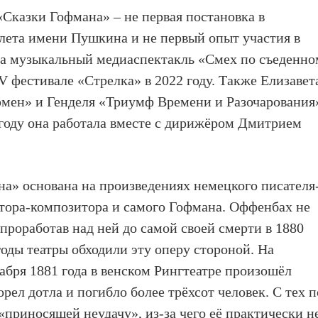
Сказки Гофмана» – не первая постановка в
лета имени Пушкина и не первый опыт участия в
ла музыкальный медиаспектакль «Смех по съеденн
V фестивале «Стрелка» в 2022 году. Также Елизавет
рмен» и Генделя «Триумф Времени и Разочарования
году она работала вместе с дирижёром Дмитрием
а» основана на произведениях немецкого писателя
втора-композитора и самого Гофмана. Оффенбах не
проработав над ней до самой своей смерти в 1880
 годы театры обходили эту оперу стороной. На
абря 1881 года в венском Рингтеатре произошёл
орел дотла и погибло более трёхсот человек. С тех 
«приносящей неудачу», из-за чего её практически н