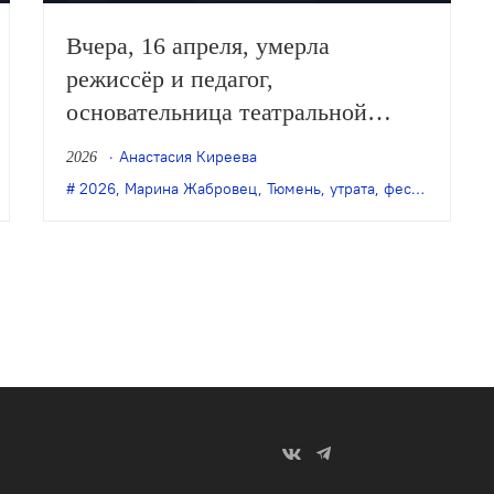
Вчера, 16 апреля, умерла
режиссёр и педагог,
основательница театральной
мастерской «Будильник» и
Анастасия Киреева
2026
Международного молодёжного
,
Евгений Онегин
2026
,
Марина Жабровец
,
Игорь Баркарь
,
премьера
,
Тюмень
,
,
утрата
Роман Габриа
,
фестиваль Живые лица
,
Тюменс
театрального фестиваля «Живые
лица» Марина Жабровец. Об этом
сообщил коллектив «Будильника»
в своих соцсетях.