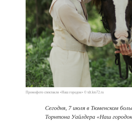
Промофото спектакля «Наш городок» © tdt.kto72.ru
Сегодня, 7 июля в Тюменском бо
Торнтона Уайлдера «Наш городок