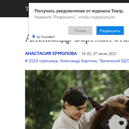
АРХИВ
НОВ
Получать уведомления от журнала Театр.
Нажмите "Разрешить", чтобы подписаться.
Позже
Разрешить
Александр Баргман ст
by PushAlert
АНАСТАСИЯ ЕРМОЛОВА
16:02, 07 июля 2023
2023 премьера
,
Александр Баргман
,
Тюменский БДТ