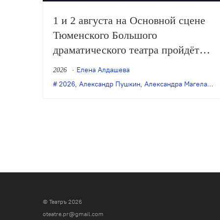
1 и 2 августа на Основной сцене
Тюменского Большого
драматического театра пройдёт
премьера спектакля Романа
Елена Алдашева
2026
Габриа «Онегин. Дуэль» (12+) по
2026
,
Александр Пушкин
,
Александра Магелатова
мотивам пушкинского романа в
стихах.
© Театръ 2026
oteatre.pr@gmail.com