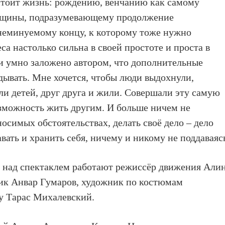
стоит жизнь: рождению, венчанию как самому
нщины, подразумевающему продолжение
– неминуемому концу, к которому тоже нужно
а настолько сильна в своей простоте и проста в
 и умно заложено автором, что дополнительные
дывать. Мне хочется, чтобы люди выдохнули,
ли детей, друг друга и жили. Совершали эту самую
зможность жить другим. И больше ничем не
осимых обстоятельствах, делать своё дело – дело
авать и хранить себя, ничему и никому не поддаваяс
 над спектаклем работают режиссёр движения Али
ик Анвар Гумаров, художник по костюмам
у Тарас Михалевский.