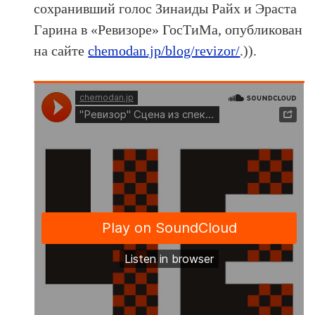
сохранивший голос Зинаиды Райх и Эраста
Гарина в «Ревизоре» ГосТиМа, опубликован
на сайте
chemodan.jp/blog/revizor/
.)).