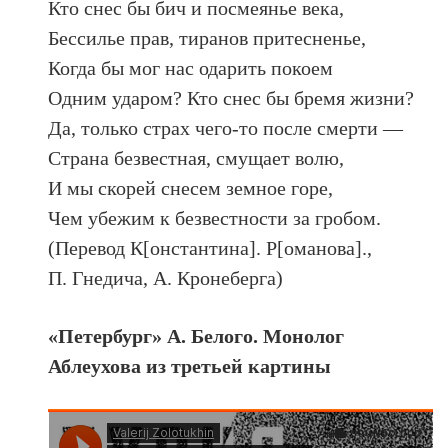
Кто снес бы бич и посмеянье века,
Бессилье прав, тиранов притесненье,
Когда бы мог нас одарить покоем
Одним ударом? Кто cнес бы бремя жизни?
Да, только страх чего-то после смерти —
Страна безвестная, смущает волю,
И мы скорей снесем земное горе,
Чем убежим к безвестности за гробом.
(Перевод К[онстантина]. Р[оманова].,
П. Гнедича, А. Кронеберга)
«Петербург» А. Белого. Монолог
Аблеухова из третьей картины