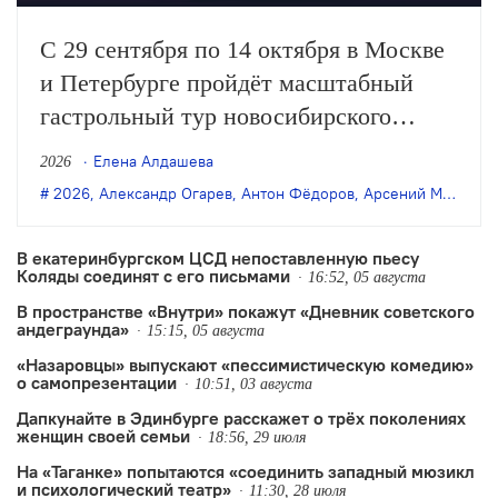
С 29 сентября по 14 октября в Москве
и Петербурге пройдёт масштабный
гастрольный тур новосибирского
«Старого дома». Театр представит пять
Елена Алдашева
2026
спектаклей последних лет: в обеих
2026
,
Александр Огарев
,
Антон Фёдоров
,
Арсений Мещеряков
столицах покажут постановки Саши
Золотовицкого и Арсения Мещерякова,
В екатеринбургском ЦСД непоставленную пьесу
Коляды соединят с его письмами
а в Москве также можно будет
16:52, 05 августа
В пространстве «Внутри» покажут «Дневник советского
увидеть…
андеграунда»
15:15, 05 августа
«Назаровцы» выпускают «пессимистическую комедию»
о самопрезентации
10:51, 03 августа
Дапкунайте в Эдинбурге расскажет о трёх поколениях
женщин своей семьи
18:56, 29 июля
На «Таганке» попытаются «соединить западный мюзикл
и психологический театр»
11:30, 28 июля