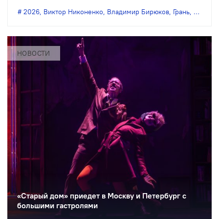
Бирюкова.
2026
,
Виктор Никоненко
,
Владимир Бирюков
,
Грань
,
Денис 
НОВОСТИ
«Старый дом» приедет в Москву и Петербург с
большими гастролями