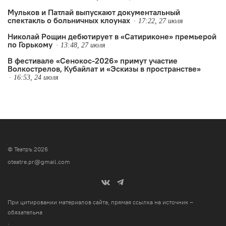
Мульков и Патлай выпускают документальный
спектакль о больничных клоунах
17:22, 27 июля
Николай Рощин дебютирует в «Сатириконе» премьерой
по Горькому
13:48, 27 июля
В фестивале «Сенокос-2026» примут участие
Волкострелов, Кубайлат и «Эскизы в пространстве»
16:53, 24 июля
© Театръ 2026
oteatre.pr@gmail.com
При цитировании материалов сайта, прямая ссылка на источник –
обязательна
.