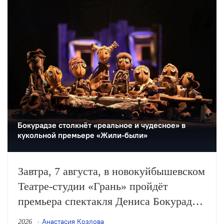
Бокурадзе столкнëт «реальное и чудесное» в
кукольной премьере «Жили-были»
Завтра, 7 августа, в новокуйбышевском
Театре-студии «Грань» пройдёт
премьера спектакля Дениса Бокурадзе
«Жили-были» по пьесе Владимира
Анастасия Козлова
2026