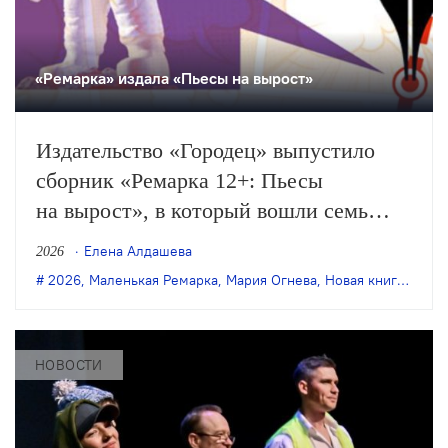
«Ремарка» издала «Пьесы на вырост»
Издательство «Городец» выпустило
сборник «Ремарка 12+: Пьесы
на вырост», в который вошли семь
пьес-победительниц «Маленькой
Елена Алдашева
2026
Ремарки» разных лет.
2026
,
Маленькая Ремарка
,
Мария Огнева
,
Новая книга
,
пьесы
НОВОСТИ