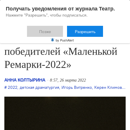
Получать уведомления от журнала Театр.
Нажмите "Разрешить", чтобы подписаться.
Позже
Разрешить
Названы имена
by PushAlert
победителей «Маленькой
Ремарки-2022»
АННА КОЛТЫРИНА
8:57, 26 марта 2022
2022
,
детская драматургия
,
Игорь Витренко
,
Керен Климовски