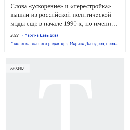
Слова «ускорение» и «перестройка»
вышли из российской политической
моды еще в начале 1990‑х, но именно
происходящая с ускорением
Марина Давыдова
2022
перестройка определяет сейчас нашу
колонка главного редактора
,
Марина Давыдова
,
новая этика
жизнь. Сложно перечислить все
казавшиеся незыблемыми ценности,
конвенции, эстетические и этические
АРХИВ
критерии, которые за последние
несколько лет не были бы подвергнуты
ревизии и даже сброшены на свалку
истории….