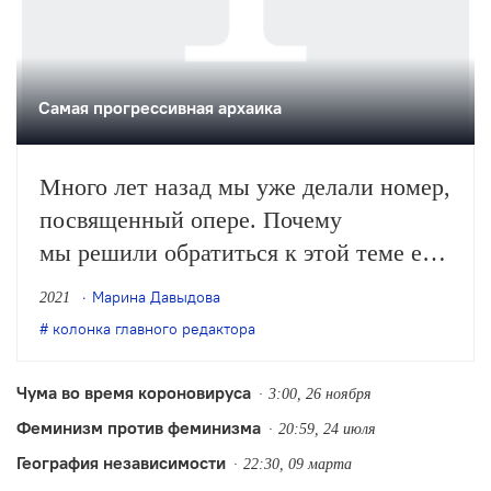
Самая прогрессивная архаика
Много лет назад мы уже делали номер,
посвященный опере. Почему
мы решили обратиться к этой теме еще
раз? Тут несколько причин. Некоторые
Марина Давыдова
2021
из них лежат на поверхности. В долгие
колонка главного редактора
месяцы карантина посреди
бесконечных онлайн-трансляций
Чума во время короновируса
3:00, 26 ноября
именно оперный жанр оказался
Феминизм против феминизма
20:59, 24 июля
едва ли не самым популярным
География независимости
22:30, 09 марта
и востребованным: он, как стало ясно,