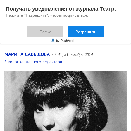
Получать уведомления от журнала Театр.
Нажмите "Разрешить", чтобы подписаться.
Позже
Разрешить
Майдан: эстетика протеста
by PushAlert
МАРИНА ДАВЫДОВА
7:41, 31 декабря 2014
колонка главного редактора