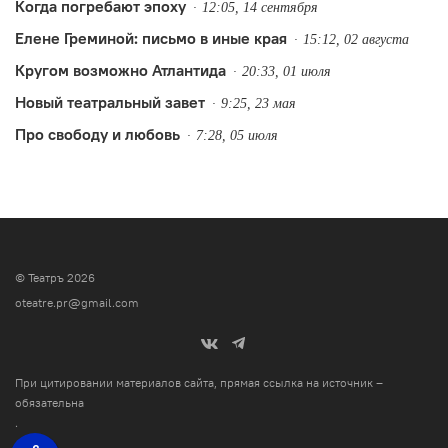
Когда погребают эпоху
12:05, 14 сентября
…
Елене Греминой: письмо в иные края
15:12, 02 августа
Кругом возможно Атлантида
20:33, 01 июля
Новый театральный завет
9:25, 23 мая
Про свободу и любовь
7:28, 05 июля
© Театръ 2026
oteatre.pr@gmail.com
При цитировании материалов сайта, прямая ссылка на источник –
обязательна
.