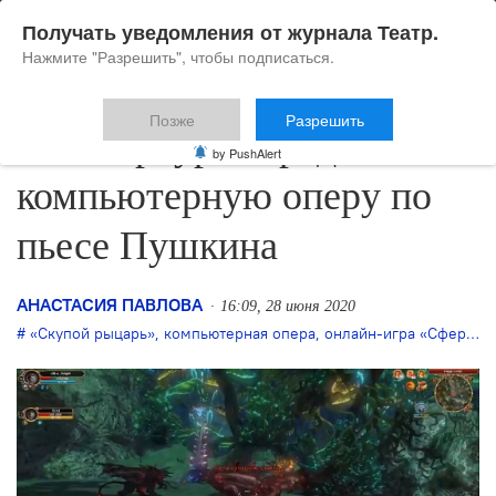
Получать уведомления от журнала Театр.
Нажмите "Разрешить", чтобы подписаться.
Позже
Разрешить
В Петербурге представят
by PushAlert
компьютерную оперу по
пьесе Пушкина
АНАСТАСИЯ ПАВЛОВА
16:09, 28 июня 2020
«Скупой рыцарь»
,
компьютерная опера
,
онлайн-игра «Сфера»
,