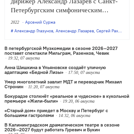
дирижёр Александр Лазарев с Санкт-
Петербургским симфоническим
филармоническим оркестром исполнят
Арсений Суржа
2022
Второй концерт для фортепиано с
Александр Глазунов
,
Александр Лазарев
,
Сергей Рахманинов
оркестром Рахманинова и Симфонию
№ 8 Глазунова. Вечер пройдёт в
В петербургской Музкомедии в сезоне 2026—2027
поставят спектакли Мильграм, Разенков, Чевик
рамках цикла «Филармония от
19:32, 07 августа
”Сотворения мира”». О том, почему
Анна Шишкина в Ульяновске создаëт уличную
адаптацию «Бедной Лизы»
это…
17:50, 07 августа
Умер многолетний завлит МДТ и переводчик Михаил
Стронин
11:20, 07 августа
Бокурадзе столкнëт «реальное и чудесное» в кукольной
премьере «Жили-были»
19:20, 06 августа
«Старый дом» приедет в Москву и Петербург с
большими гастролями
14:32, 06 августа
В Калининградском драматическом театре в сезоне
2026—2027 будут работать Гуревич и Букин