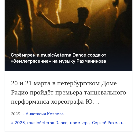
Стрëмгрен и musicAeterna Dance создают
«Землетрясение» на музыку Рахманинова
20 и 21 марта в петербургском Доме
Радио пройдёт премьера танцевального
перформанса хореографа Ю
Стрëмгрена и компании musicAeterna
Анастасия Козлова
2026
Dance «Землетрясение» на музыку
2026
,
musicAeterna Dance
,
премьера
,
Сергей Рахманинов
,
т
романсов Сергея Рахманинова.