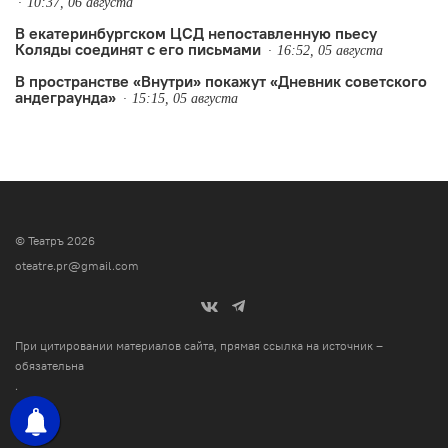
10:37, 06 августа
В екатеринбургском ЦСД непоставленную пьесу
Коляды соединят с его письмами
16:52, 05 августа
В пространстве «Внутри» покажут «Дневник советского
андеграунда»
15:15, 05 августа
© Театръ 2026
oteatre.pr@gmail.com
При цитировании материалов сайта, прямая ссылка на источник –
обязательна
.