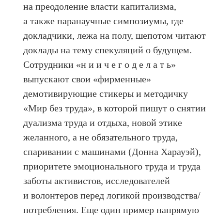
на преодоление власти капитализма,
а также паранаучные симпозиумы, где
докладчики, лежа на полу, шепотом читают
доклады на тему спекуляций о будущем.
Сотрудники «н и и ч е г о д е л а т ь»
выпускают свои «фирменные»
демотивирующие стикеры и методичку
«Мир без труда», в которой пишут о снятии
дуализма труда и отдыха, новой этике
желанного, а не обязательного труда,
спаривании с машинами (Донна Харауэй),
приоритете эмоционального труда и труда
заботы активистов, исследователей
и волонтеров перед логикой производства/
потребления. Еще один пример напрямую