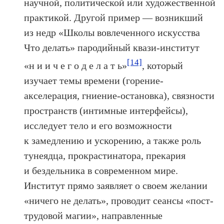
научной, политической или художественной
практикой. Другой пример — возникший
из недр «Школы вовлеченного искусства
Что делать» пародийный квази-институт
[14]
«н и и ч е г о д е л а т ь»
, который
изучает темы времени (горение-
акселерация, гниение-остановка), связности
пространств (интимные интерфейсы),
исследует тело и его возможности
к замедлению и ускорению, а также роль
тунеядца, прокрастинатора, прекария
и бездельника в современном мире.
Институт прямо заявляет о своем желании
«ничего не делать», проводит сеансы «пост-
трудовой магии», направленные