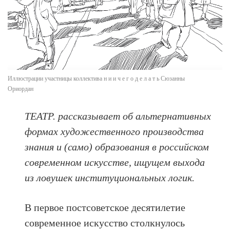
Иллюстрации участницы коллектива н и и ч е г о д е л а т ь Сюзанны
Ориордан
ТЕАТР. рассказывает об альтернативных
формах художественного производства
знания и (само) образования в российском
современном искусстве, ищущем выхода
из ловушек институциональных логик.
В первое постсоветское десятилетие
современное искусство столкнулось