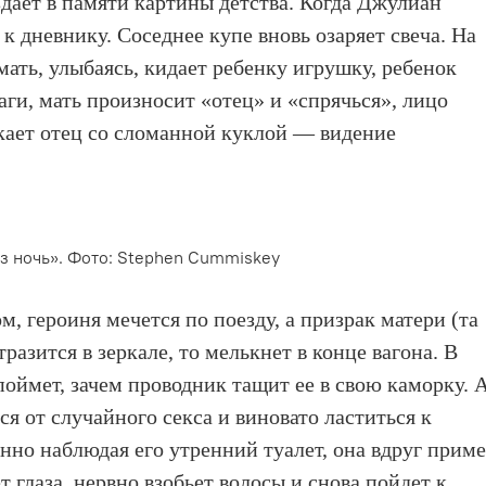
здает в памяти картины детства. Когда Джулиан
 к дневнику. Соседнее купе вновь озаряет свеча. На
ать, улыбаясь, кидает ребенку игрушку, ребенок
ги, мать произносит «отец» и «спрячься», лицо
ькает отец со сломанной куклой — видение
з ночь». Фото: Stephen Cummiskey
, героиня мечется по поезду, а призрак матери (та
тразится в зеркале, то мелькнет в конце вагона. В
 поймет, зачем проводник тащит ее в свою каморку. 
ся от случайного секса и виновато ластиться к
нно наблюдая его утренний туалет, она вдруг прим
т глаза, нервно взобьет волосы и снова пойдет к