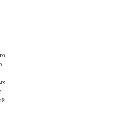
го
ю
ых
е
ой