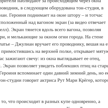
, зрители наблюдают за происходящим через окна
роводник, в следующем оборудована тон-студия, в
иан. Героиня поднимает на окне штору – и тотчас
сположенный над вагоном экран (за видео отвечает
лл). Экран тянется вдоль всего вагона, позволяя
три, и мелькающие за окном огни города. На стене
латье – Джулиан вручает его проводнику, вешая на е
, примостившись на верхней полке, открывает мяту
ас зажигают свечу: из окна выглядывает ее отец,
 Экран позволяет увидеть поблекших птиц на стар
 Героиня вспоминает один давний зимний день, но е
тон-студии говорит актриса Рут Мари Крёгер, котор
то, что происходит в разных купе одновренно, а