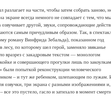
л разлагает на части, чтобы затем собрать заново, н
на экране всегда немного не совпадает с тем, что м
а озвучивает другой, звуки, сопровождающие действ
ждаются самым причудливым образом. Так, в спектак
ому роману Винфрида Зебальда), показанном год
в лесу, по которому шел герой, заменяло звяканье
ло вразрез с закадровым текстом — монологом
к койке и совершающего прогулки лишь по закоулка
» были попыткой реконструкции человеческого
риком – и тут же ребенком, шлепающим по лужам. 
я озвучки, три экрана с разными изображениями и,
– все это пустело, гасло и затихало в момент смерт