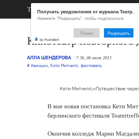
АРХИВ
НОВ
Получать уведомления от журнала Театр.
Нажмите "Разрешить", чтобы подписаться.
Позже
Разрешить
Кинотеатр повторного 
by PushAlert
АЛЛА ШЕНДЕРОВА
7:36, 06 июля 2013
Авиньон
,
Кэти Митчелл
,
фестиваль
Кети Митчелл,«Путешествие через
В мае новая постановка Кети Мит
берлинского фестиваля Teatertref
Окончив колледж Марии Магдален