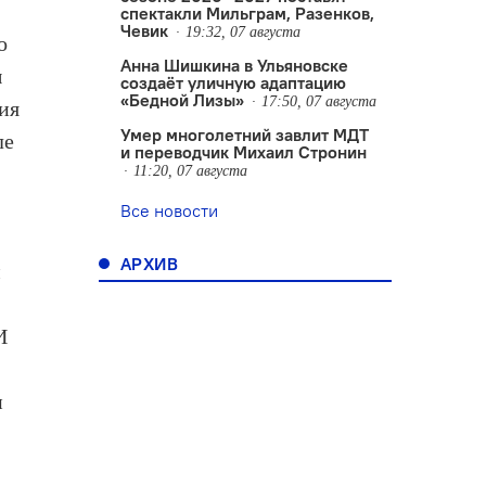
спектакли Мильграм, Разенков,
Чевик
19:32, 07 августа
о
Анна Шишкина в Ульяновске
ы
создаëт уличную адаптацию
«Бедной Лизы»
17:50, 07 августа
ия
Умер многолетний завлит МДТ
ле
и переводчик Михаил Стронин
11:20, 07 августа
Все новости
АРХИВ
м
И
и