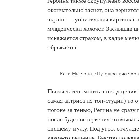
героиня также скрупулезно воссо
окончательно заснет, она вернется
экране — упоительная картинка: м
младенчески хохочет. Заслышав ша
искажается страхом, в кадре мел
обрывается.
Кети Митчелл, «Путешествие чере
Пытаясь вспомнить эпизод целиком
самая актриса из тон-студии) то о
погоне за тенью, Регина не сразу
после будет остервенело отмывать
спящему мужу. Под утро, отчужде
какое-то решение. Быстро подведе