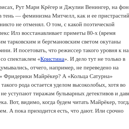
рисах, Рут Мари Крёгер и Джулии Венингер, на фон
 тень — феминизма Митчелл, как и ее пристрастий
никто не отменял. О том, с какой поэтической
екс Илз восстанавливает приметы 80-х (время
ким тарковским и бергмановским светом окутаны
ини. И посетовать, что режиссер такого уровня к н
со спектаклем «
Кристина
». И дело тут не только в
адумывались, отчего, например, не переведено на
ь» Фридерики Майрёкер? А «Кольца Сатурна»
такого рода остается уделом высоколобых, хотя во
 не уступают тиражам бульварных детективов и дав
ка. Вот, видимо, когда будем читать Майрёкер, тогд
аем. А пока приходится есть, что дают. Или срочно