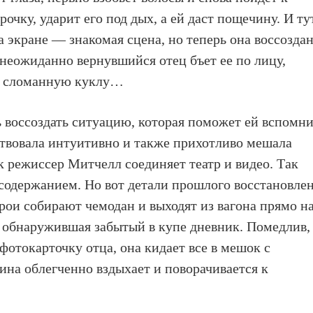
очку, ударит его под дых, а ей даст пощечину. И ту
а экране — знакомая сцена, но теперь она воссозда
 неожиданно вернувшийся отец бъет ее по лицу,
ет сломанную куклу…
ь воссоздать ситуацию, которая поможет ей вспомн
ствовала интуитивно и также прихотливо мешала
к режиссер Митчелл соединяет театр и видео. Так
 содержанием. Но вот детали прошлого восстановле
рои собирают чемодан и выходят из вагона прямо н
, обнаружившая забытый в купе дневник. Помедлив,
фотокарточку отца, она кидает все в мешок с
ина облегченно вздыхает и поворачивается к