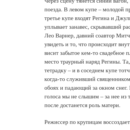
Через сцену тянется синий вагон
поезда. В левом купе – молодой п
третье купе входят Регина и Джул
уплывает занавес, скрывавший ра
Лео Варнер, давний соавтор Митче
увидеть и то, что происходит вну
висит забытое кем-то свадебное п
место траурный наряд Регины. Та
тетрадку – и в соседнем купе тотч
когда-то служивший священником.
обоях и падающий за окном снег.
голоса мы не слышим – за нее из 
после достанется роль матери.
Режиссер по крупицам воссоздает 