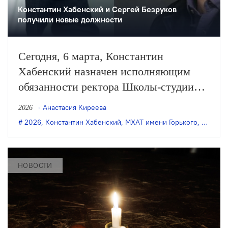
Константин Хабенский и Сергей Безруков
получили новые должности
Сегодня, 6 марта, Константин
Хабенский назначен исполняющим
обязанности ректора Школы-студии
МХАТ, а Сергей Безруков —
Анастасия Киреева
2026
художественным руководителем
2026
,
Константин Хабенский
,
МХАТ имени Горького
,
новое 
МХАТа имени Горького. Об этом
сообщила в своём Telegram-канале
министр культуры РФ Ольга
НОВОСТИ
Любимова.