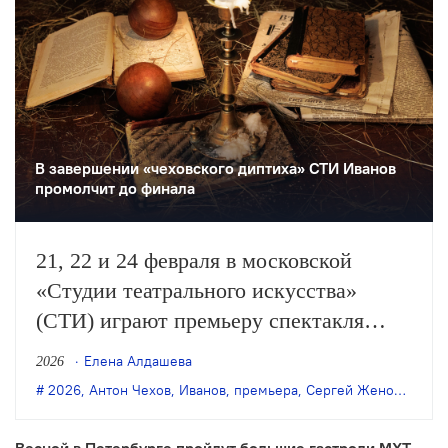
В завершении «чеховского диптиха» СТИ Иванов
промолчит до финала
21, 22 и 24 февраля в московской
«Студии театрального искусства»
(СТИ) играют премьеру спектакля
художественного руководителя театра
Елена Алдашева
2026
Сергея Женовача «Чеховъ. Ивановъ.
2026
,
Антон Чехов
,
Иванов
,
премьера
,
Сергей Женовач
,
СТ
Слова. Слова. Слова».
Весной в Петербурге пройдут большие гастроли МХТ