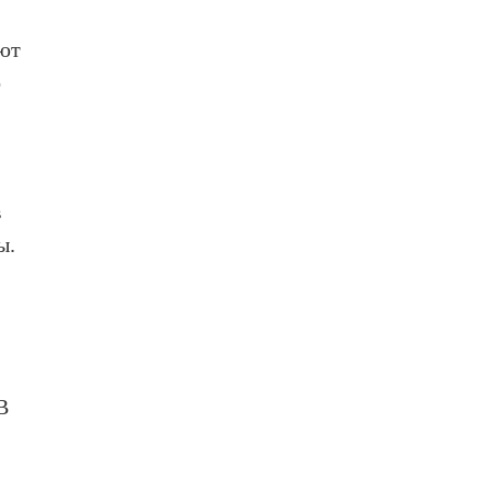
уют
о
в
ы.
В