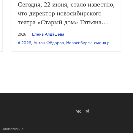
Сегодня, 22 июня, стало известно,
что директор новосибирского
театра «Старый дом» Татьяна
Ильина уволена по собственному
Елена Алдашева
2026
желанию. Месяцем ранее с
2026
,
Антон Фёдоров
,
Юрий Яшкин
,
Новосибирск
,
смена руководства
должности главного режиссёра
театра ушёл Антон Фёдоров.
 – обязательна
.