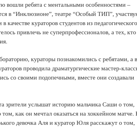
рую вошли ребята с ментальными особенностями –
тся в “Инклюзионе”, театре “Особый ТИП”, участв
 в качестве кураторов студентов из педагогическог
елось привлечь не суперпрофессионалов, а тех, кто
ия.
ораторию, кураторы познакомились с ребятами, а 
раторов проводила драматургические мастер-класс
ись со своими подопечными, вместе они создавали
рта зрители услышат историю мальчика Саши о том,
о том, как он мечтал оказаться на хоккейном матче. 
рького девочка Аля и куратор Юля расскажут о том,