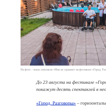
На фото – показ спектакля «Мне не страшно» на фестивале «Город. Р
До 23 августа на фестивале «Го
покажут десять спектаклей в нео
«Город. Разговоры»
– горизонтал