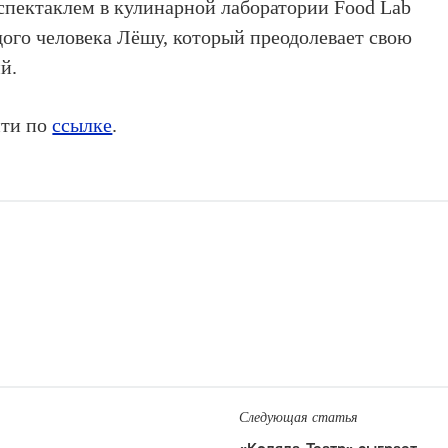
 спектаклем в кулинарной лаборатории Food Lab
ого человека Лёшу, который преодолевает свою
й.
йти по
ссылке
.
Следующая статья
«Коляда-Театр» сыграет