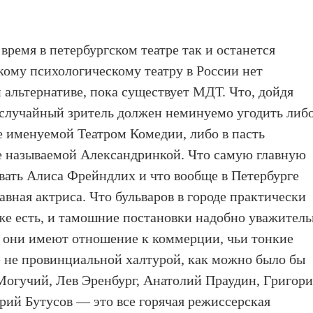
 время в петербургском театре так и останется
кому психологическому театру в России нет
ой альтернативе, пока существует МДТ. Что, дойдя
 случайный зритель должен неминуемо угодить либ
че именуемой Театром Комедии, либо в пасть
е называемой Александринкой. Что самую главную
звать Алиса Фрейндлих и что вообще в Петербурге
авная актриса. Что бульваров в городе практически
аже есть, и тамошние постановки надобно уважител
 они имеют отношение к коммерции, чьи тонкие
се не провинциальной халтурой, как можно было бы
Могучий, Лев Эренбург, Анатолий Праудин, Григор
ий Бутусов — это все горячая режиссерская