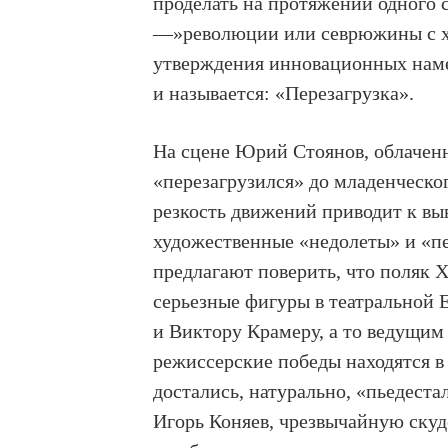
проделать на протяжении одного с
—»революции или севрюжины с х
утверждения инновационных наме
и называется: «Перезагрузка».
На сцене Юрий Стоянов, облаченн
«перезагрузился» до младенческо
резкость движений приводит к в
художественные «недолеты» и «пе
предлагают поверить, что поляк 
серьезные фигуры в театральной 
и Виктору Крамеру, а то ведущим
режиссерские победы находятся в
достались, натурально, «пьедест
Игорь Коняев, чрезвычайную ску