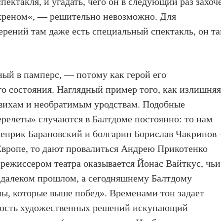
пектакля, и угадать, чего он в следующий раз захоч
реном«, — решительно невозможно. Для
рений там даже есть специальный спектакль, он та
ый в памперс, — потому как герой его
го состояния. Наглядный пример того, как излишня
ывихам и необратимым уродствам. Подобные
релеты» случаются в Балтдоме постоянно: то нам
Хенрик Барановский и болгарин Борислав Чакринов
Европе, то дают провалиться Андрею Прикотенко
 режиссером театра оказывается Йонас Вайткус, чьи
 далеком прошлом, а сегодняшнему Балтдому
алы, которые выше побед». Временами тон задает
дость художественных решений искупающий