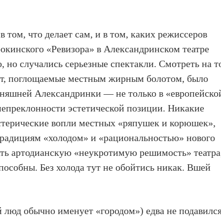
 том, что делает сам, и в том, каких режиссеров
фокинского «Ревизора» в Александринском театре
, но случались серьезные спектакли. Смотреть на т
нут, поглощаемые местным жирным болотом, было
дняшней Александринки — не только в «европейско
непреклонности эстетической позиции. Никакие
истерические вопли местных «ряпушек и корюшек»,
радициям «холодом» и «рациональностью» нового
ать артодианскую «неукротимую решимость» театра
пособны. Без холода тут не обойтись никак. Вшей
ый люд обычно именует «городом») едва не подавился