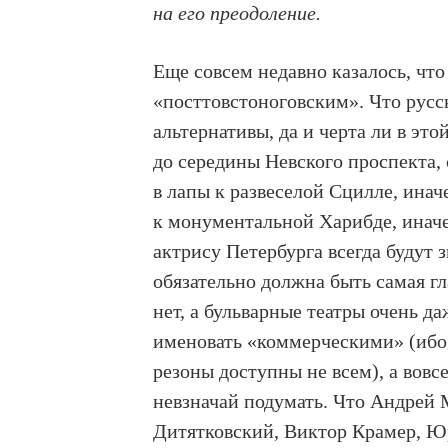
на его преодоление.
Еще совсем недавно казалось, что
«посттовстоноговским». Что русс
альтернативы, да и черта ли в эт
до середины Невского проспекта,
в лапы к развеселой Сцилле, ина
к монументальной Харибде, инач
актрису Петербурга всегда будут 
обязательно должна быть самая гл
нет, а бульварные театры очень д
именовать «коммерческими» (ибо
резоны доступны не всем), а вов
невзначай подумать. Что Андрей 
Дитятковский, Виктор Крамер, Юр