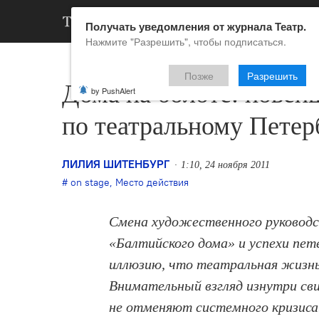
АРХИВ
НОВ
Получать уведомления от журнала Театр.
Нажмите "Разрешить", чтобы подписаться.
Позже
Разрешить
Дома на болоте: новей
by PushAlert
по театральному Петер
ЛИЛИЯ ШИТЕНБУРГ
1:10, 24 ноября 2011
on stage
,
Место действия
Смена художественного руководс
«Балтийского дома» и успехи пет
иллюзию, что театральная жизнь
Внимательный взгляд изнутри св
не отменяют системного кризиса.