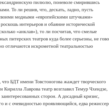
александринскую пилюлю, поневоле смирившись
ми. То ли решив, что, дескать, ладно, пусть
 своими модными «европейскими штучками»
 роскошь интерьеров и обаяние исторической
сколько «анклав»), то ли посчитав, что смелые
ых питерских театров куда более серьезны, не гов
дно отличаются искрометной театральностью
 что БДТ имени Товстоногова жаждет творческого
ти Кирилла Лаврова театр возглавил Темур Чхеидзе,
 заинтересованных сторон. А досадный кризис,
го и с очевидностью проявляющийся, едва режиссер