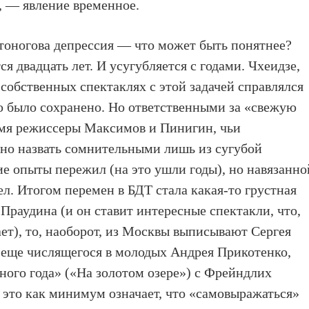
, — явление временное.
стоногова депрессия — что может быть понятнее?
я двадцать лет. И усугубляется с годами. Чхеидзе,
собственных спектаклях с этой задачей справлялся
ю было сохранено. Но ответственными за «свежую
емя режиссеры Максимов и Пинигин, чьи
о назвать сомнительными лишь из сугубой
ие опыты пережил (на это ушли годы), но навязанно
ел. Итогом перемен в БДТ стала какая-то грустная
 Праудина (и он ставит интересные спектакли, что,
ает), то, наоборот, из Москвы выписывают Сергея
 еще числящегося в молодых Андрея Прикотенко,
ного года» («На золотом озере») с Фрейндлих
а это как минимум означает, что «самовыражаться»