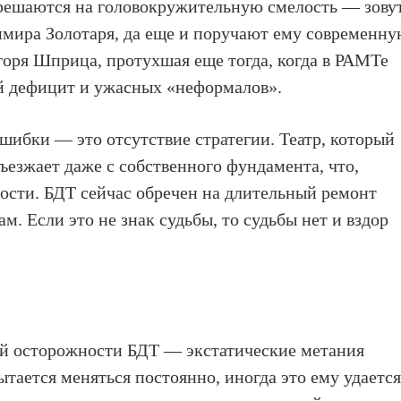
 решаются на головокружительную смелость — зову
имира Золотаря, да еще и поручают ему современн
горя Шприца, протухшая еще тогда, когда в РАМТе
й дефицит и ужасных «неформалов».
ошибки — это отсутствие стратегии. Театр, который
ъезжает даже с собственного фундамента, что,
ности. БДТ сейчас обречен на длительный ремонт
м. Если это не знак судьбы, то судьбы нет и вздор
й осторожности БДТ — экстатические метания
ытается меняться постоянно, иногда это ему удаетс