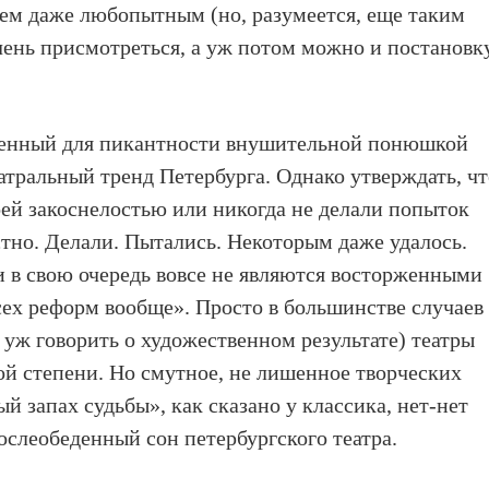
ем даже любопытным (но, разумеется, еще таким
чень присмотреться, а уж потом можно и постановк
ренный для пикантности внушительной понюшкой
атральный тренд Петербурга. Однако утверждать, ч
оей закоснелостью или никогда не делали попыток
стно. Делали. Пытались. Некоторым даже удалось.
 в свою очередь вовсе не являются восторженными
всех реформ вообще». Просто в большинстве случаев
и уж говорить о художественном результате) театры
ой степени. Но смутное, не лишенное творческих
й запах судьбы», как сказано у классика, нет-нет
ослеобеденный сон петербургского театра.