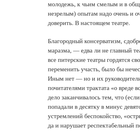
молодежь, к чьим смелым и в общ
незрелым) опытам надо очень и о
доверить. В настоящем театре.
Благородный консерватизм, сдоб
маразма, — едва ли не главный те
все питерские театры гордятся св
переменить участь, было бы нече
Иным нет — но и их руководители
почитателями трактата «о вреде 
дело заканчивалось тем, что (есл
попадали в десятку в минус девят
устремлений беспокойство, «остры
да и нарушает респектабельный п