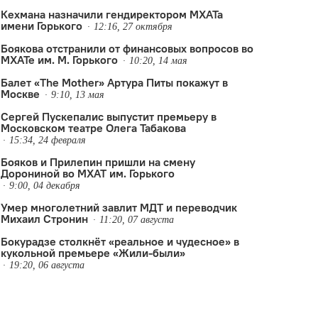
Кехмана назначили гендиректором МХАТа
имени Горького
12:16, 27 октября
Боякова отстранили от финансовых вопросов во
МХАТе им. М. Горького
10:20, 14 мая
Балет «The Mother» Артура Питы покажут в
Москве
9:10, 13 мая
Сергей Пускепалис выпустит премьеру в
Московском театре Олега Табакова
15:34, 24 февраля
Бояков и Прилепин пришли на смену
Дорониной во МХАТ им. Горького
9:00, 04 декабря
Умер многолетний завлит МДТ и переводчик
Михаил Стронин
11:20, 07 августа
Бокурадзе столкнëт «реальное и чудесное» в
кукольной премьере «Жили-были»
ьера 2022
,
Театр.doc
19:20, 06 августа