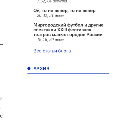
7:52, 04 августа
Ой, то не вечер, то не вечер
20:32, 31 июля
Миргородский футбол и другие
спектакли XXIII фестиваля
театров малых городов России
18:16, 30 июля
 –
Все статьи блога
АРХИВ
в
а
ке