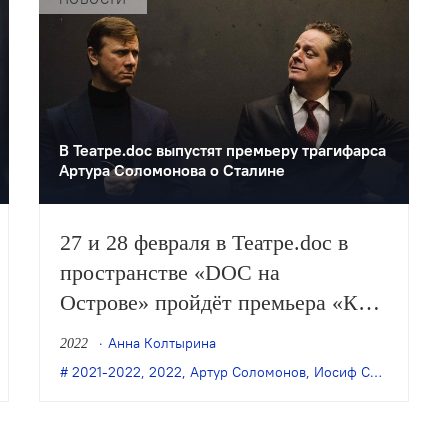
В Театре.doc выпустят премьеру трагифарса
Артура Соломонова о Сталине
27 и 28 февраля в Театре.doc в
пространстве «DOC на
Острове» пройдёт премьера «Как
мы хоронили Иосифа
Анна Колтырина
2022
Виссарионовича» по пьесе
вольнение
,
2021-2022
уголовное дело
,
2022
,
Артур Соломонов
,
Иосиф Сталин
,
прем
Артура Соломонова.