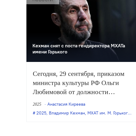
Кехман снят с поста гендиректора МХАТа
имени Горького
Сегодня, 29 сентября, приказом
министра культуры РФ Ольги
Любимовой от должности
генерального директора МХАТа
Анастасия Киреева
2025
имени Горького отстранён
2025
,
Владимир Кехман
,
МХАТ им. М. Горького
,
у
Владимир Кехман. Документ
опубликовало агентство ТАСС.