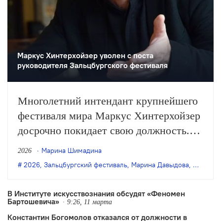
Маркус Хинтерхойзер уволен с поста
руководителя Зальцбургского фестиваля
Многолетний интендант крупнейшего
фестиваля мира Маркус Хинтерхойзер
досрочно покидает свою должность.
Его обвиняют в «ненадлежащем
Марина Шимадина
2026
поведении», абьюзе и автократии:
2026
,
Зальцбургский фестиваль
,
Марина Давыдова
,
Маркус 
одной из его жертв была руководитель
драматического отдела фестиваля
В Институте искусствознания обсудят «Феномен
Бартошевича»
Марина Давыдова.
9:26, 11 марта
Константин Богомолов отказался от должности в