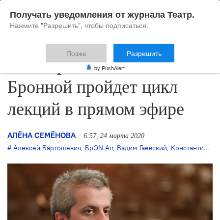
Получать уведомления от журнала Театр.
Нажмите "Разрешить", чтобы подписаться.
Позже
Разрешить
В Театре на Малой
by PushAlert
Бронной пройдет цикл
лекций в прямом эфире
АЛЁНА СЕМЁНОВА
6:57, 24 марта 2020
Алексей Бартошевич
,
БрON Air
,
Вадим Гаевский
,
Константин Богомолов