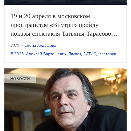
19 и 20 апреля в московском
пространстве «Внутри» пройдут
показы спектакля Татьяны Тарасовой
«Я — Гамлет Ошибка». Постановка,
Елена Алдашева
2026
созданная на курсе Олега Кудряшова
2026
,
Алексей Бартошевич
,
Гамлет
,
ГИТИС
,
мастерская Олега Кудряшова
в ГИТИСе, продолжит существование
как репертуарный спектакль
площадки.
НОВОСТИ