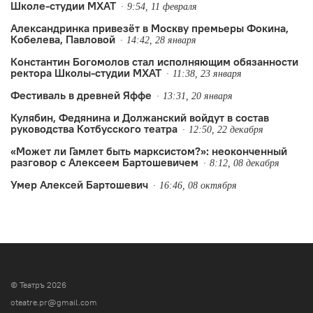
Школе-студии МХАТ
9:54, 11 февраля
Александринка привезёт в Москву премьеры Фокина,
Кобелева, Павловой
14:42, 28 января
Константин Богомолов стал исполняющим обязанности
ректора Школы-студии МХАТ
11:38, 23 января
Фестиваль в древней Яффе
13:31, 20 января
Кулябин, Федянина и Должанский войдут в состав
руководства Котбусского театра
12:50, 22 декабря
«Может ли Гамлет быть марксистом?»: неоконченный
разговор с Алексеем Бартошевичем
8:12, 08 декабря
Умер Алексей Бартошевич
16:46, 08 октября
© Театръ 2026
oteatre.pr@gmail.com