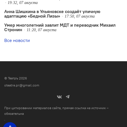
19:32, 07 августа
Анна Шишкина в Ульяновске создаëт уличную
адаптацию «Бедной Лизы»
17:50, 07 августа
Умер многолетний завлит МДТ и переводчик Михаил
Стронин
11:20, 07 августа
Все новости
© Театръ 2026
oteatre.pr@gmail.com
При цитировании материалов сайта, прямая ссылка на источник –
обязательна
.