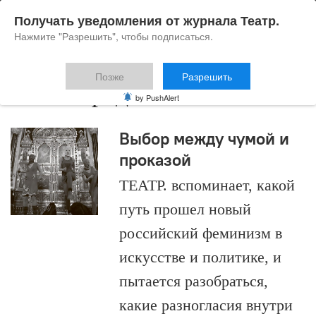
Получать уведомления от журнала Театр.
Нажмите "Разрешить", чтобы подписаться.
Позже
Разрешить
Мила Бредихина
by PushAlert
Выбор между чумой и
проказой
ТЕАТР. вспоминает, какой
путь прошел новый
российский феминизм в
искусстве и политике, и
пытается разобраться,
какие разногласия внутри