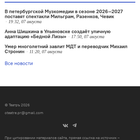
В петербургской Музкомедии в сезоне 2026—2027
поставят спектакли Мильграм, Разенков, Чевик
19:32, 07 августа
Анна Шишкина в Ульяновске создаëт уличную
адаптацию «Бедной Лизы»
17:50, 07 августа
Умер многолетний завлит МДТ и переводчик Михаил
Стронин
11:20, 07 августа
Все новости
© Театръ 2026
oteatre.pr@gmail.com
При цитировании материалов сайта, прямая ссылка на источник –