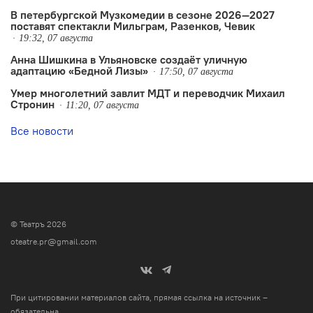
В петербургской Музкомедии в сезоне 2026—2027
поставят спектакли Мильграм, Разенков, Чевик
19:32, 07 августа
Анна Шишкина в Ульяновске создаëт уличную
адаптацию «Бедной Лизы»
17:50, 07 августа
Умер многолетний завлит МДТ и переводчик Михаил
Стронин
11:20, 07 августа
Все новости
© Театръ 2026
oteatre.pr@gmail.com
При цитировании материалов сайта, прямая ссылка на источник –
обязательна