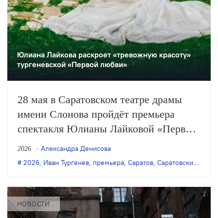
Юлиана Лайкова раскроет «тревожную красоту»
тургеневской «Первой любви»
28 мая в Саратовском театре драмы
имени Слонова пройдёт премьера
спектакля Юлианы Лайковой «Первая
любовь» по одноимённой повести
Александра Денисова
2026
Тургенева.
2026
,
Иван Тургенев
,
премьера
,
Саратов
,
Саратовский театр драмы имени И. А. Слонова
НОВОСТИ