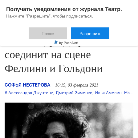
Получать уведомления от журнала Театр.
Нажмите "Разрешить", чтобы подписаться.
Позже
Разрешить
Алессандра Джунтини
by PushAlert
соединит на сцене
Феллини и Гольдони
СОФЬЯ НЕСТЕРОВА
16:15, 03 февраля 2021
Алессандра Джунтини
,
Дмитрий Зименко
,
Илья Амелин
,
Мария Сиукаева