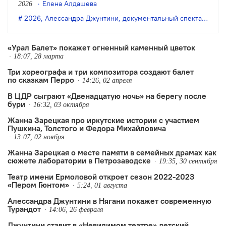
Елена Алдашева
2026
2026
,
Алессандра Джунтини
,
документальный спектакль
,
Ма
«Урал Балет» покажет огненный каменный цветок
18:07, 28 марта
Три хореографа и три композитора создают балет
по сказкам Перро
14:26, 02 апреля
В ЦДР сыграют «Двенадцатую ночь» на берегу после
бури
16:32, 03 октября
Жанна Зарецкая про иркутские истории с участием
Пушкина, Толстого и Федора Михайловича
13:07, 02 ноября
Жанна Зарецкая о месте памяти в семейных драмах как
сюжете лаборатории в Петрозаводске
19:35, 30 сентября
Театр имени Ермоловой откроет сезон 2022-2023
«Пером Гюнтом»
5:24, 01 августа
Алессандра Джунтини в Нягани покажет современную
Турандот
14:06, 26 февраля
Джунтини ставит в «Невидимом театре» детский