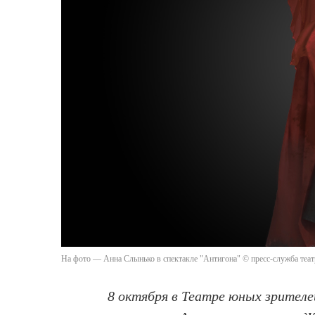
На фото — Анна Слынько в спектакле "Антигона" © пресс-служба теат
8 октября в Театре юных зрителе