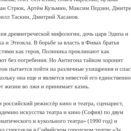
ван Стрюк, Артём Кузьмин, Максим Подзин, Дмитр
рилл Таскин, Дмитрий Хасанов.
ня древнегреческой мифологии, дочь царя Эдипа и
 и Этеокла. В борьбе за власть в Фивах братья
естями как героя, Полиника проклинают как
яют без погребения. Но Антигона тайком хоронит
еон пытается пойти на различные ухищрения и спа
ольку она еще и является невестой его единственно
от жизни во лжи и принимает казнь.
 российский режиссёр кино и театра, сценарист,
демию искусства театра и кино (София) по двум
атического и кукольного театра» (1990 год) и
ил спектакли в Софийском городском театре «За