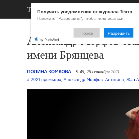
АРХИВ
НОВ
Получать уведомления от журнала Театр.
Нажмите "Разрешить", чтобы подписаться.
Позже
Разрешить
Александр Морфов ста
by PushAlert
имени Брянцева
ПОЛИНА КОМКОВА
9:45, 26 сентября 2021
2021 премьера
,
Александр Морфов
,
Антигона
,
Жан А