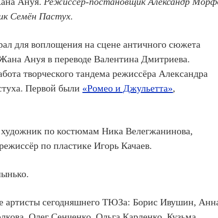
ана Ануя.
Режиссёр-постановщик Александр Морф
ик Семён Пастух.
ал для воплощения на сцене античного сюжета
 Жана Ануя в переводе Валентина Дмитриева.
работа творческого тандема режиссёра Александра
стуха. Первой были
«Ромео и Джульетта»
,
 художник по костюмам Ника Велегжанинова,
режиссёр по пластике Игорь Качаев.
лынько.
ие артисты сегодняшнего ТЮЗа: Борис Ивушин, Анн
кова, Олег Сенченко, Ольга Карленко, Кузьма