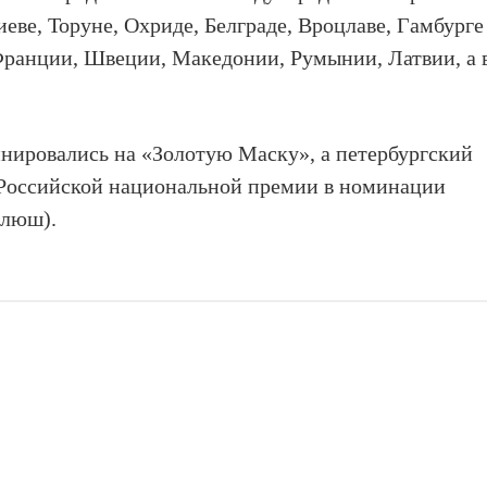
иеве, Торуне, Охриде, Белграде, Вроцлаве, Гамбурге
Франции, Швеции, Македонии, Румынии, Латвии, а 
нировались на «Золотую Маску», а петербургский
м Российской национальной премии в номинации
елюш).