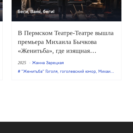
Беги, Ваня, беги!
В Пермском Театре-Театре вышла
премьера Михаила Бычкова
«Женитьба», где изящная
театральность и сокрушительный
Жанна Зарецкая
2025
гоголевский юмор удивительным
ербург
,
премьера
"Женитьба" Гоголя
,
ТЮЗ им. А. А. Брянцева
,
гоголевский юмор
,
Михаил Бычков
,
п
образом соединяются с
мейерхольдовским
предощущением катастрофы.
Начинается всё с картины
подробно придуманного жилища
холостяка-книголюба, уже
сделавшего серьезную карьеру