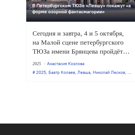
В Петербургском ТЮЗе «Левшу» покажут «в
форме озорной фантасмагории»
Сегодня и завтра, 4 и 5 октября,
на Малой сцене петербургского
ТЮЗа имени Брянцева пройдёт
премьера спектакля Баатра
Анастасия Козлова
2025
Колаева «Левша» (12+) по
2025
,
Баатр Колаев
,
Левша
,
Николай Лесков
,
Пет
мотивам одноимённой повести
Лескова.