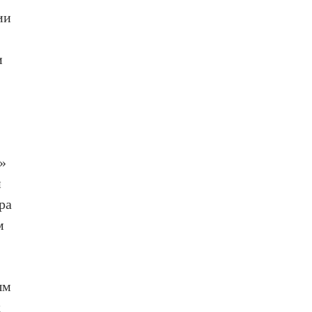
ии
н
и
.
т»
й
ра
м
ым
х