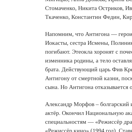
Стомаченко, Никита Остриков, И
Ткаченко, Константин Федин, Ки
Напомним, что Антигона — герои
Иокасты, сестра Исмены, Полиника
погибают. Этеокла хоронят с поч
изменника родины, а тело оставл
брата. Действующий царь Фив Кр
Антигону от смертной казни, поск
сына. Но Антигона отказывается 
Александр Морфов – болгарский и
актёр. Окончил Национальную ака
специальностям — «Режиссёр драм
«Режиссёр кино» (1994 год). Став