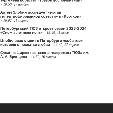
Тургенева порастёт «травой воспоминаний»
10:50, 27 ноября
Артём Злобин исследует «мотив
гипертрофированной совести» в «Кроткой»
16:02, 21 марта
Петербургский ТЮЗ откроет сезон 2023-2024
«Сном в летнюю ночь»
13:49, 11 июля
Цнобиладзе ставит в Петербурге «собачью»
историю о нехватке любви
14:42, 27 апреля
Сусанна Цирюк назначена главрежем ТЮЗа им.
А. А. Брянцева
14:50, 10 марта
редощущение катастрофы
,
Семён Пастух
,
Театр-Театр