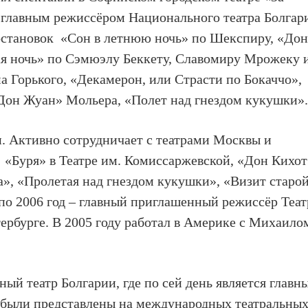
л главным режиссёром Национального театра Болгар
постановок «Сон в летнюю ночь» по Шекспиру, «До
ая ночь» по Сэмюэлу Беккету, Славомиру Мрожеку 
 Горького, «Декамерон, или Страсти по Бокаччо»,
«Дон Жуан» Мольера, «Полет над гнездом кукушки»
и. Активно сотрудничает с театрами Москвы и
: «Буря» в Театре им. Комиссаржевской, «Дон Кихо
ra», «Пролетая над гнездом кукушки», «Визит старо
 по 2006 год – главный приглашенный режиссёр Теат
ербурге. В 2005 году работал в Америке с Михаило
ный театр Болгарии, где по сей день является главн
были представлены на международных театральны