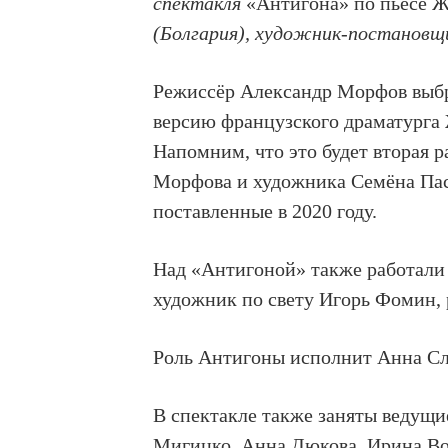
спектакля
«Антигона» по пьесе Ж
(Болгария), художник-постановщ
Режиссёр Александр Морфов выбр
версию французского драматурга
Напомним, что это будет вторая 
Морфова и художника Семёна Па
поставленные в 2020 году.
Над «Антигоной» также работали
художник по свету Игорь Фомин, 
Роль Антигоны исполнит Анна С
В спектакле также заняты ведущ
Мигицко, Анна Дюкова, Ирина Вол