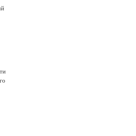
ий
сти
го